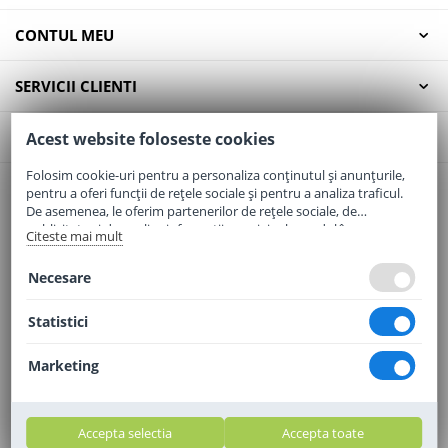
CONTUL MEU
SERVICII CLIENTI
CONTACT
Acest website foloseste cookies
Folosim cookie-uri pentru a personaliza conținutul și anunțurile,
pentru a oferi funcții de rețele sociale și pentru a analiza traficul.
Email:
office@elaptepraf.ro
De asemenea, le oferim partenerilor de rețele sociale, de
Telefon:
0745-964-449
publicitate și de analize informații cu privire la modul în care
Citeste mai mult
folosiți site-ul nostru. Aceștia le pot combina cu alte informații
Adresa:
Sos. Borsului, Nr. 20, Oradea, Jud. Bihor
oferite de dvs. sau culese în urma folosirii serviciilor lor.
Necesare
Statistici
Marketing
Accepta selectia
Accepta toate