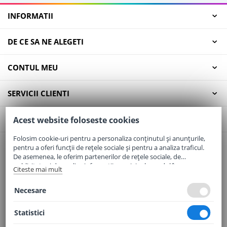
INFORMATII
DE CE SA NE ALEGETI
CONTUL MEU
SERVICII CLIENTI
CONTACT
Acest website foloseste cookies
Folosim cookie-uri pentru a personaliza conținutul și anunțurile,
pentru a oferi funcții de rețele sociale și pentru a analiza traficul.
Email:
office@elaptepraf.ro
De asemenea, le oferim partenerilor de rețele sociale, de
Telefon:
0745-964-449
publicitate și de analize informații cu privire la modul în care
Citeste mai mult
folosiți site-ul nostru. Aceștia le pot combina cu alte informații
Adresa:
Sos. Borsului, Nr. 20, Oradea, Jud. Bihor
oferite de dvs. sau culese în urma folosirii serviciilor lor.
Necesare
Statistici