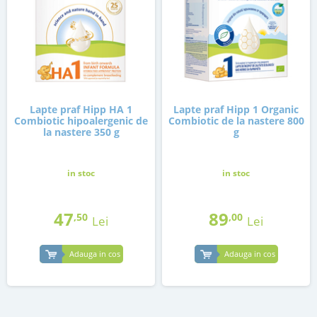
Lapte praf Hipp HA 1
Lapte praf Hipp 1 Organic
Combiotic hipoalergenic de
Combiotic de la nastere 800
la nastere 350 g
g
in stoc
in stoc
47
89
,50
,00
Lei
Lei
Adauga in cos
Adauga in cos