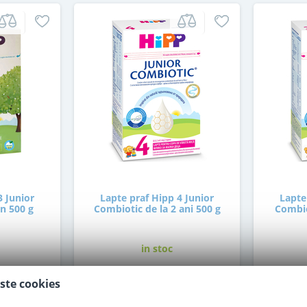
3 Junior
Lapte praf Hipp 4 Junior
Lapte
an 500 g
Combiotic de la 2 ani 500 g
Combio
in stoc
ste cookies
51
,00
i
Lei