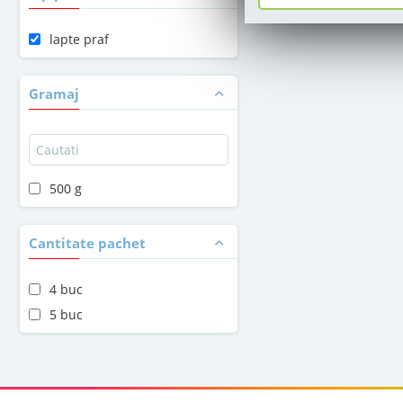
lapte praf
Gramaj
500 g
Cantitate pachet
4 buc
5 buc