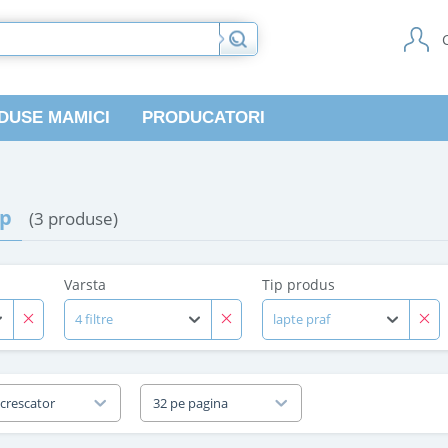
DUSE MAMICI
PRODUCATORI
pp
(3 produse)
Varsta
Tip produs
4 filtre
lapte praf
 crescator
32 pe pagina