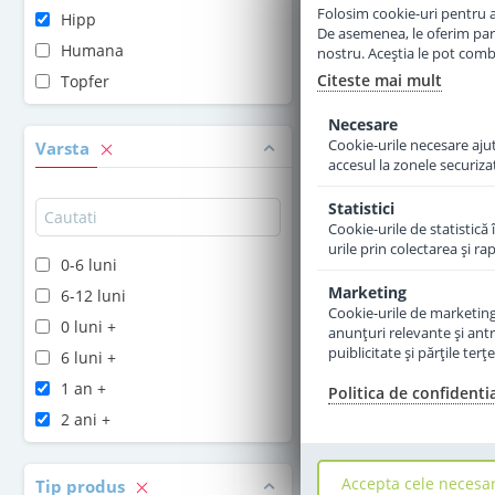
Folosim cookie-uri pentru a 
Hipp
De asemenea, le oferim parten
Adauga 
Humana
nostru. Aceștia le pot combin
Citeste mai mult
Topfer
Necesare
Cookie-urile necesare ajută
Varsta
accesul la zonele securiza
Statistici
Cookie-urile de statistică 
urile prin colectarea şi r
0-6 luni
Marketing
6-12 luni
Cookie-urile de marketing s
0 luni +
anunţuri relevante şi antr
puiblicitate şi părţile ter
6 luni +
1 an +
Politica de confidenti
2 ani +
Accepta cele necesa
Tip produs