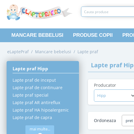
MANCARE BEBELUSI
PRODUSE COPII
PRO
eLaptePraf
/
Mancare bebelusi
/
Lapte praf
Lapte praf Hi
Lapte praf Hipp
Lapte praf de inceput
Producator
Lapte praf de continuare
Lapte praf special
Hipp
Lapte praf AR antireflux
Lapte praf HA hipoalergenic
Lapte praf de capra
Ordoneaza
pret
mai multe...