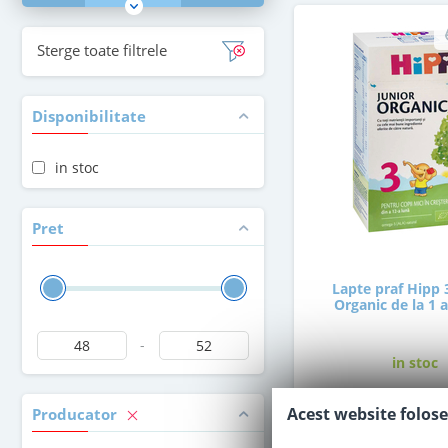
Sterge toate filtrele
Disponibilitate
in stoc
Pret
Lapte praf Hipp 
Organic de la 1 
-
in stoc
Acest website folose
Producator
47
,50
Le