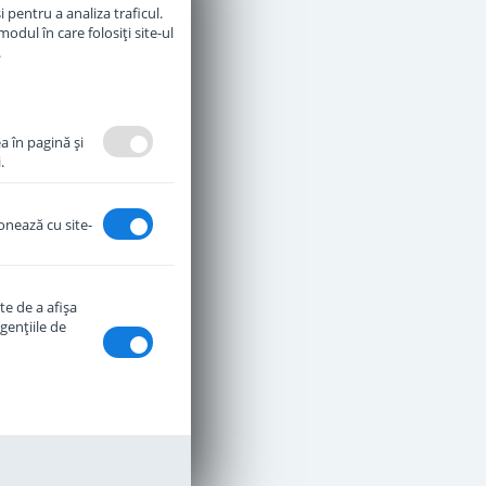
 pentru a analiza traficul.
odul în care folosiți site-ul
Adauga in cos
.
a în pagină şi
.
ionează cu site-
te de a afişa
genţiile de