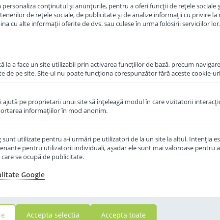
personaliza conținutul și anunțurile, pentru a oferi funcții de rețele sociale și
erilor de rețele sociale, de publicitate și de analize informații cu privire la m
in cos
Adauga in cos
a cu alte informații oferite de dvs. sau culese în urma folosirii serviciilor lor
 la a face un site utilizabil prin activarea funcţiilor de bază, precum navigare
te de pe site. Site-ul nu poate funcţiona corespunzător fără aceste cookie-uri
îi ajută pe proprietarii unui site să înţeleagă modul în care vizitatorii interacţ
aportarea informaţiilor în mod anonim.
unt utilizate pentru a-i urmări pe utilizatori de la un site la altul. Intenţia es
enante pentru utilizatorii individuali, aşadar ele sunt mai valoroase pentru a
ţe care se ocupă de publicitate.
alitate Google
re
Accepta selectia
Accepta toate