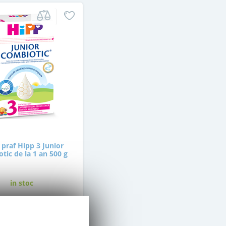
 praf Hipp 3 Junior
tic de la 1 an 500 g
in stoc
51
,50
Lei