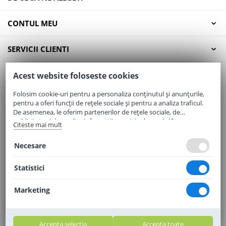
CONTUL MEU
SERVICII CLIENTI
CONTACT
Acest website foloseste cookies
Folosim cookie-uri pentru a personaliza conținutul și anunțurile,
pentru a oferi funcții de rețele sociale și pentru a analiza traficul.
Email:
office@elaptepraf.ro
De asemenea, le oferim partenerilor de rețele sociale, de
Telefon:
0745-964-449
publicitate și de analize informații cu privire la modul în care
Citeste mai mult
folosiți site-ul nostru. Aceștia le pot combina cu alte informații
Adresa:
Sos. Borsului, Nr. 20, Oradea, Jud. Bihor
oferite de dvs. sau culese în urma folosirii serviciilor lor.
Necesare
Statistici
Marketing
Accepta selectia
Accepta toate