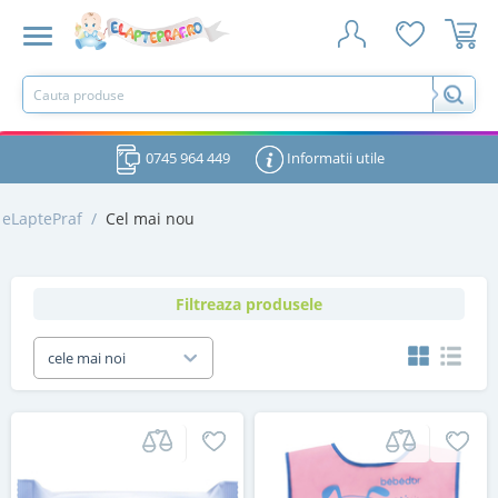
0745 964 449
Informatii utile
eLaptePraf
/
Cel mai nou
Filtreaza produsele
cele mai noi