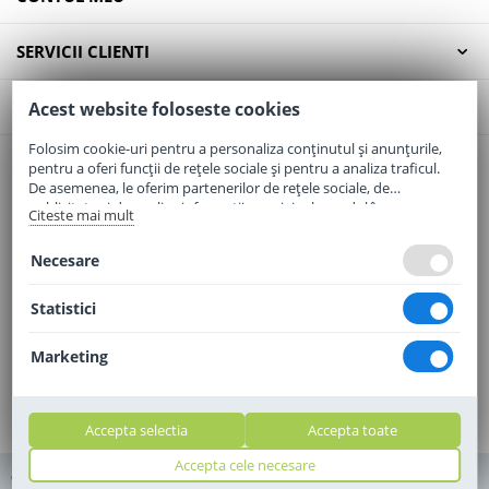
SERVICII CLIENTI
CONTACT
Acest website foloseste cookies
Folosim cookie-uri pentru a personaliza conținutul și anunțurile,
pentru a oferi funcții de rețele sociale și pentru a analiza traficul.
Email:
office@elaptepraf.ro
De asemenea, le oferim partenerilor de rețele sociale, de
Telefon:
0745-964-449
publicitate și de analize informații cu privire la modul în care
Citeste mai mult
folosiți site-ul nostru. Aceștia le pot combina cu alte informații
Adresa:
Sos. Borsului, Nr. 20, Oradea, Jud. Bihor
oferite de dvs. sau culese în urma folosirii serviciilor lor.
Necesare
Statistici
Marketing
Accepta selectia
Accepta toate
Accepta cele necesare
© 2010 - 2010 - 2026 elaptepraf.ro. Toate drepturile rezervate