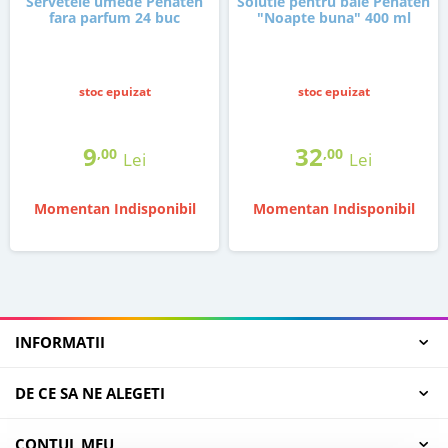
Servetele umede Penaten
Solutie pentru baie Penaten
fara parfum 24 buc
"Noapte buna" 400 ml
stoc epuizat
stoc epuizat
9
32
,00
,00
Lei
Lei
Momentan Indisponibil
Momentan Indisponibil
INFORMATII
DE CE SA NE ALEGETI
CONTUL MEU