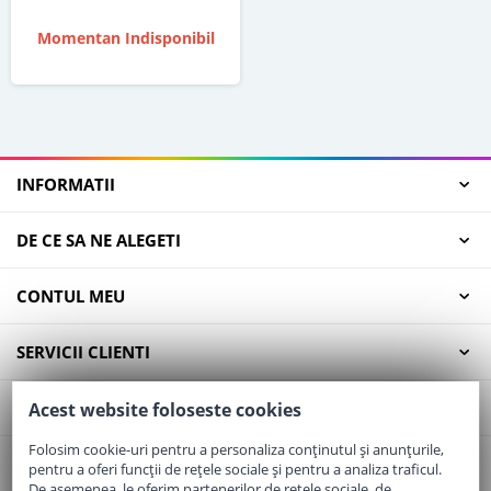
Momentan Indisponibil
INFORMATII
DE CE SA NE ALEGETI
CONTUL MEU
SERVICII CLIENTI
CONTACT
Acest website foloseste cookies
Folosim cookie-uri pentru a personaliza conținutul și anunțurile,
pentru a oferi funcții de rețele sociale și pentru a analiza traficul.
Email:
office@elaptepraf.ro
De asemenea, le oferim partenerilor de rețele sociale, de