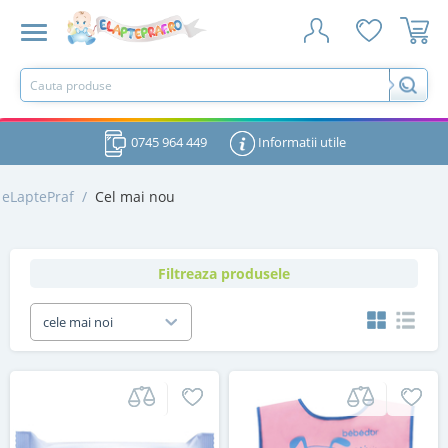
0745 964 449
Informatii utile
eLaptePraf
/
Cel mai nou
Filtreaza produsele
cele mai noi