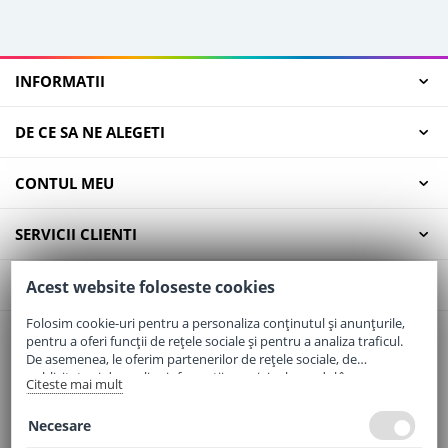
INFORMATII
DE CE SA NE ALEGETI
CONTUL MEU
SERVICII CLIENTI
CONTACT
Acest website foloseste cookies
Folosim cookie-uri pentru a personaliza conținutul și anunțurile,
pentru a oferi funcții de rețele sociale și pentru a analiza traficul.
Email:
office@elaptepraf.ro
De asemenea, le oferim partenerilor de rețele sociale, de
Telefon:
0745-964-449
publicitate și de analize informații cu privire la modul în care
Citeste mai mult
folosiți site-ul nostru. Aceștia le pot combina cu alte informații
Adresa:
Sos. Borsului, Nr. 20, Oradea, Jud. Bihor
oferite de dvs. sau culese în urma folosirii serviciilor lor.
Necesare