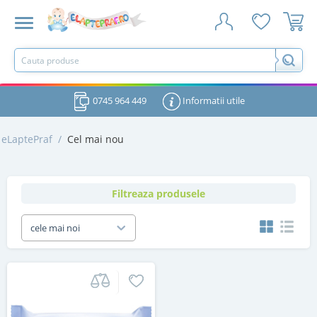
0745 964 449
Informatii utile
eLaptePraf
/
Cel mai nou
Filtreaza produsele
cele mai noi