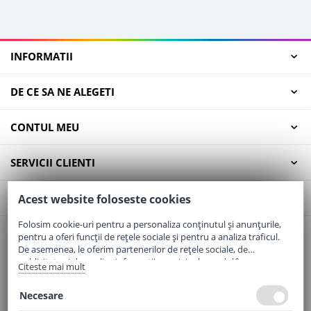
INFORMATII
DE CE SA NE ALEGETI
CONTUL MEU
SERVICII CLIENTI
CONTACT
Acest website foloseste cookies
Folosim cookie-uri pentru a personaliza conținutul și anunțurile,
pentru a oferi funcții de rețele sociale și pentru a analiza traficul.
Email:
office@elaptepraf.ro
De asemenea, le oferim partenerilor de rețele sociale, de
Telefon:
0745-964-449
publicitate și de analize informații cu privire la modul în care
Citeste mai mult
folosiți site-ul nostru. Aceștia le pot combina cu alte informații
Adresa:
Sos. Borsului, Nr. 20, Oradea, Jud. Bihor
oferite de dvs. sau culese în urma folosirii serviciilor lor.
Necesare