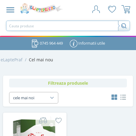
0745 964 449
Informatii utile
eLaptePraf
/
Cel mai nou
Filtreaza produsele
cele mai noi