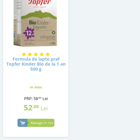
Formula de lapte praf
Topfer Kinder Bio de la 1 an
500 g
in stoc
PRP:
58
Lei
,00
52
,00
Lei
Adauga in cos