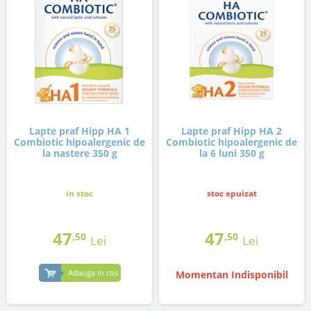
Lapte praf Hipp HA 1
Lapte praf Hipp HA 2
Combiotic hipoalergenic de
Combiotic hipoalergenic de
la nastere 350 g
la 6 luni 350 g
in stoc
stoc epuizat
47
47
,50
,50
Lei
Lei
Adauga in cos
Momentan Indisponibil