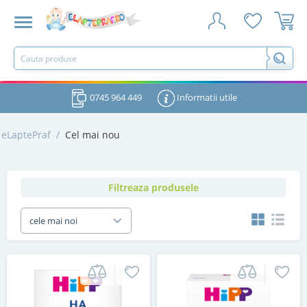
0745 964 449
Informatii utile
eLaptePraf
/
Cel mai nou
Filtreaza produsele
cele mai noi