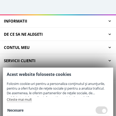
INFORMATII
DE CE SA NE ALEGETI
CONTUL MEU
SERVICII CLIENTI
CONTACT
Acest website foloseste cookies
Folosim cookie-uri pentru a personaliza conținutul și anunțurile,
pentru a oferi funcții de rețele sociale și pentru a analiza traficul.
Email:
office@elaptepraf.ro
De asemenea, le oferim partenerilor de rețele sociale, de
Telefon:
0745-964-449
publicitate și de analize informații cu privire la modul în care
Citeste mai mult
folosiți site-ul nostru. Aceștia le pot combina cu alte informații
Adresa:
Sos. Borsului, Nr. 20, Oradea, Jud. Bihor
oferite de dvs. sau culese în urma folosirii serviciilor lor.
Necesare