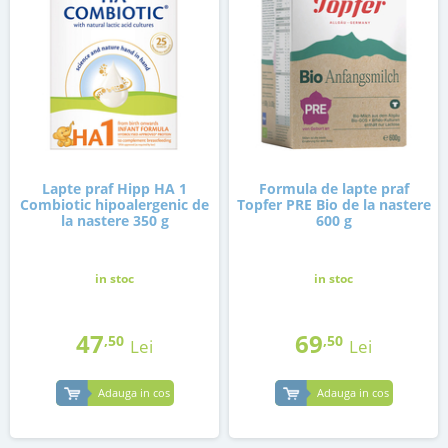
Lapte praf Hipp HA 1
Formula de lapte praf
Combiotic hipoalergenic de
Topfer PRE Bio de la nastere
la nastere 350 g
600 g
in stoc
in stoc
47
69
,50
,50
Lei
Lei
Adauga in cos
Adauga in cos