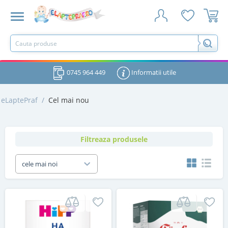
0745 964 449
Informatii utile
eLaptePraf
/
Cel mai nou
Filtreaza produsele
cele mai noi