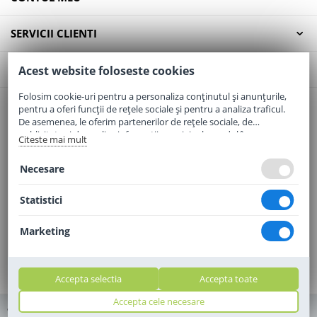
SERVICII CLIENTI
CONTACT
Acest website foloseste cookies
Folosim cookie-uri pentru a personaliza conținutul și anunțurile,
pentru a oferi funcții de rețele sociale și pentru a analiza traficul.
Email:
office@elaptepraf.ro
De asemenea, le oferim partenerilor de rețele sociale, de
Telefon:
0745-964-449
publicitate și de analize informații cu privire la modul în care
Citeste mai mult
folosiți site-ul nostru. Aceștia le pot combina cu alte informații
Adresa:
Sos. Borsului, Nr. 20, Oradea, Jud. Bihor
oferite de dvs. sau culese în urma folosirii serviciilor lor.
Necesare
Statistici
Marketing
Accepta selectia
Accepta toate
Accepta cele necesare
© 2010 - 2010 - 2026 elaptepraf.ro. Toate drepturile rezervate