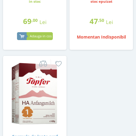
in stoc
stoc epuizat
69
47
,00
,50
Lei
Lei
Adauga in cos
Momentan Indisponibil