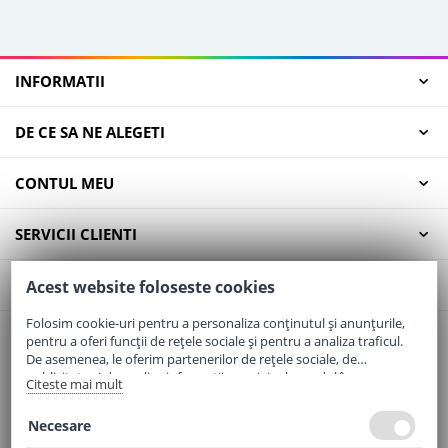
INFORMATII
DE CE SA NE ALEGETI
CONTUL MEU
SERVICII CLIENTI
CONTACT
Acest website foloseste cookies
Folosim cookie-uri pentru a personaliza conținutul și anunțurile,
pentru a oferi funcții de rețele sociale și pentru a analiza traficul.
Email:
office@elaptepraf.ro
De asemenea, le oferim partenerilor de rețele sociale, de
Telefon:
0745-964-449
publicitate și de analize informații cu privire la modul în care
Citeste mai mult
folosiți site-ul nostru. Aceștia le pot combina cu alte informații
Adresa:
Sos. Borsului, Nr. 20, Oradea, Jud. Bihor
oferite de dvs. sau culese în urma folosirii serviciilor lor.
Necesare