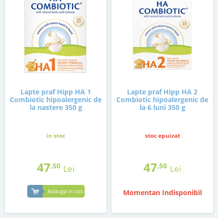
Lapte praf Hipp HA 1
Lapte praf Hipp HA 2
Combiotic hipoalergenic de
Combiotic hipoalergenic de
la nastere 350 g
la 6 luni 350 g
in stoc
stoc epuizat
47
47
,50
,50
Lei
Lei
Adauga in cos
Momentan Indisponibil