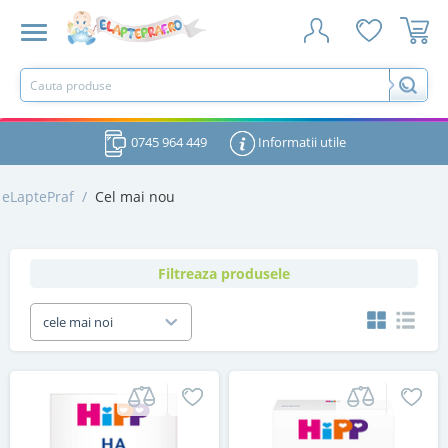
0745 964 449
Informatii utile
eLaptePraf
/
Cel mai nou
Filtreaza produsele
cele mai noi