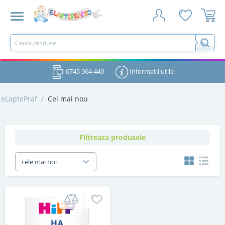
0745 964 449
Informatii utile
eLaptePraf
/
Cel mai nou
Filtreaza produsele
cele mai noi