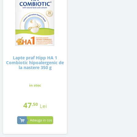
Lapte praf Hipp HA 1
Combiotic hipoalergenic de
la nastere 350 g
in stoc
47
,50
Lei
Adauga in cos