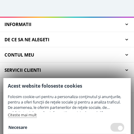
INFORMATII
DE CE SA NE ALEGETI
CONTUL MEU
SERVICII CLIENTI
CONTACT
Acest website foloseste cookies
Folosim cookie-uri pentru a personaliza conținutul și anunțurile,
pentru a oferi funcții de rețele sociale și pentru a analiza traficul.
Email:
office@elaptepraf.ro
De asemenea, le oferim partenerilor de rețele sociale, de
Telefon:
0745-964-449
publicitate și de analize informații cu privire la modul în care
Citeste mai mult
folosiți site-ul nostru. Aceștia le pot combina cu alte informații
Adresa:
Sos. Borsului, Nr. 20, Oradea, Jud. Bihor
oferite de dvs. sau culese în urma folosirii serviciilor lor.
Necesare