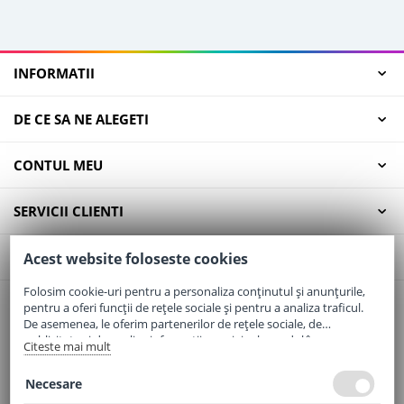
INFORMATII
DE CE SA NE ALEGETI
CONTUL MEU
SERVICII CLIENTI
CONTACT
Acest website foloseste cookies
Folosim cookie-uri pentru a personaliza conținutul și anunțurile,
pentru a oferi funcții de rețele sociale și pentru a analiza traficul.
Email:
office@elaptepraf.ro
De asemenea, le oferim partenerilor de rețele sociale, de
Telefon:
0745-964-449
publicitate și de analize informații cu privire la modul în care
Citeste mai mult
folosiți site-ul nostru. Aceștia le pot combina cu alte informații
Adresa:
Sos. Borsului, Nr. 20, Oradea, Jud. Bihor
oferite de dvs. sau culese în urma folosirii serviciilor lor.
Necesare