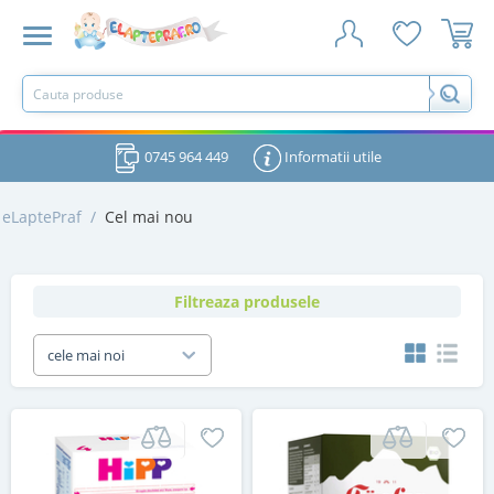
0745 964 449
Informatii utile
eLaptePraf
/
Cel mai nou
Filtreaza produsele
cele mai noi