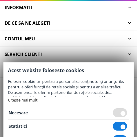
INFORMATII
DE CE SA NE ALEGETI
CONTUL MEU
SERVICII CLIENTI
CONTACT
Acest website foloseste cookies
Folosim cookie-uri pentru a personaliza conținutul și anunțurile,
pentru a oferi funcții de rețele sociale și pentru a analiza traficul.
Email:
office@elaptepraf.ro
De asemenea, le oferim partenerilor de rețele sociale, de
Telefon:
0745-964-449
publicitate și de analize informații cu privire la modul în care
Citeste mai mult
folosiți site-ul nostru. Aceștia le pot combina cu alte informații
Adresa:
Sos. Borsului, Nr. 20, Oradea, Jud. Bihor
oferite de dvs. sau culese în urma folosirii serviciilor lor.
Necesare
Statistici