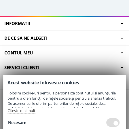
INFORMATII
DE CE SA NE ALEGETI
CONTUL MEU
SERVICII CLIENTI
CONTACT
Acest website foloseste cookies
Folosim cookie-uri pentru a personaliza conținutul și anunțurile,
pentru a oferi funcții de rețele sociale și pentru a analiza traficul.
Email:
office@elaptepraf.ro
De asemenea, le oferim partenerilor de rețele sociale, de
Telefon:
0745-964-449
publicitate și de analize informații cu privire la modul în care
Citeste mai mult
folosiți site-ul nostru. Aceștia le pot combina cu alte informații
Adresa:
Sos. Borsului, Nr. 20, Oradea, Jud. Bihor
oferite de dvs. sau culese în urma folosirii serviciilor lor.
Necesare