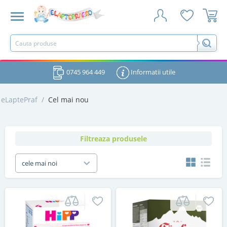
0745 964 449
Informatii utile
eLaptePraf
/
Cel mai nou
Filtreaza produsele
cele mai noi