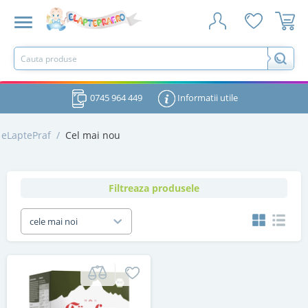
0745 964 449
Informatii utile
eLaptePraf
/
Cel mai nou
Filtreaza produsele
cele mai noi