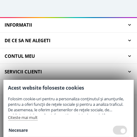
INFORMATII
DE CE SA NE ALEGETI
CONTUL MEU
SERVICII CLIENTI
CONTACT
Acest website foloseste cookies
Folosim cookie-uri pentru a personaliza conținutul și anunțurile,
pentru a oferi funcții de rețele sociale și pentru a analiza traficul.
Email:
office@elaptepraf.ro
De asemenea, le oferim partenerilor de rețele sociale, de
Telefon:
0745-964-449
publicitate și de analize informații cu privire la modul în care
Citeste mai mult
folosiți site-ul nostru. Aceștia le pot combina cu alte informații
Adresa:
Sos. Borsului, Nr. 20, Oradea, Jud. Bihor
oferite de dvs. sau culese în urma folosirii serviciilor lor.
Necesare