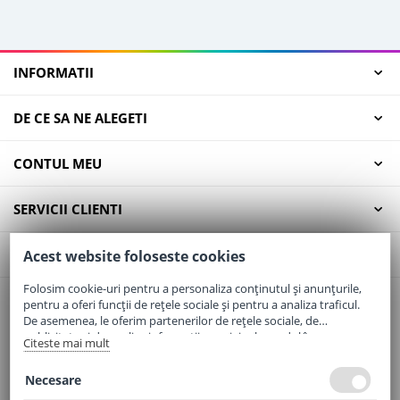
INFORMATII
DE CE SA NE ALEGETI
CONTUL MEU
SERVICII CLIENTI
CONTACT
Acest website foloseste cookies
Folosim cookie-uri pentru a personaliza conținutul și anunțurile,
pentru a oferi funcții de rețele sociale și pentru a analiza traficul.
Email:
office@elaptepraf.ro
De asemenea, le oferim partenerilor de rețele sociale, de
Telefon:
0745-964-449
publicitate și de analize informații cu privire la modul în care
Citeste mai mult
folosiți site-ul nostru. Aceștia le pot combina cu alte informații
Adresa:
Sos. Borsului, Nr. 20, Oradea, Jud. Bihor
oferite de dvs. sau culese în urma folosirii serviciilor lor.
Necesare