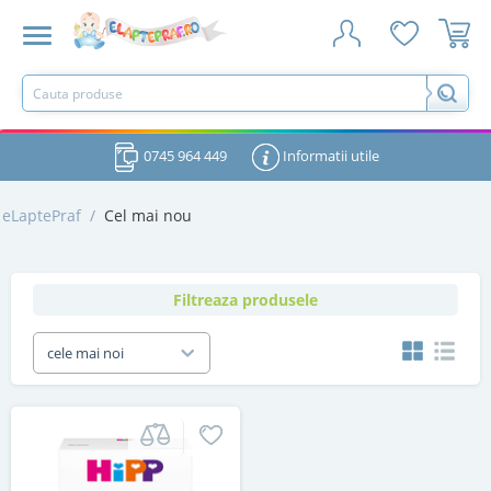
0745 964 449
Informatii utile
eLaptePraf
/
Cel mai nou
Filtreaza produsele
cele mai noi