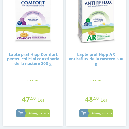
Lapte praf Hipp Comfort
Lapte praf Hipp AR
pentru colici si constipatie
antireflux de la nastere 300
de la nastere 300 g
g
in stoc
in stoc
47
48
,50
,50
Lei
Lei
Adauga in cos
Adauga in cos