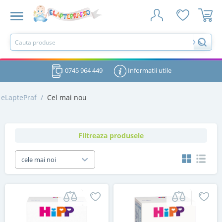
0745 964 449
Informatii utile
eLaptePraf
/
Cel mai nou
Filtreaza produsele
cele mai noi