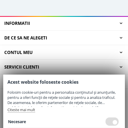
INFORMATII
DE CE SA NE ALEGETI
CONTUL MEU
SERVICII CLIENTI
CONTACT
Acest website foloseste cookies
Folosim cookie-uri pentru a personaliza conținutul și anunțurile,
pentru a oferi funcții de rețele sociale și pentru a analiza traficul.
Email:
office@elaptepraf.ro
De asemenea, le oferim partenerilor de rețele sociale, de
Telefon:
0745-964-449
publicitate și de analize informații cu privire la modul în care
Citeste mai mult
folosiți site-ul nostru. Aceștia le pot combina cu alte informații
Adresa:
Sos. Borsului, Nr. 20, Oradea, Jud. Bihor
oferite de dvs. sau culese în urma folosirii serviciilor lor.
Necesare