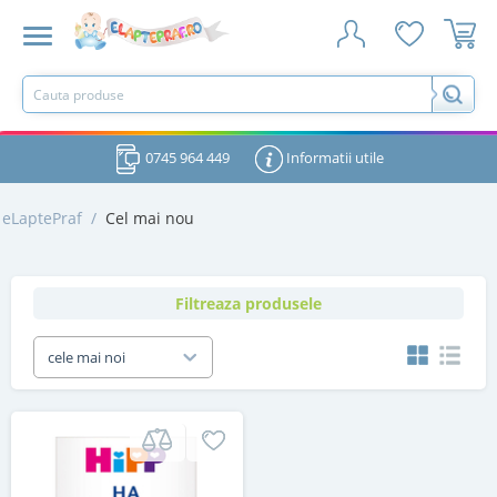
0745 964 449
Informatii utile
eLaptePraf
/
Cel mai nou
Filtreaza produsele
cele mai noi