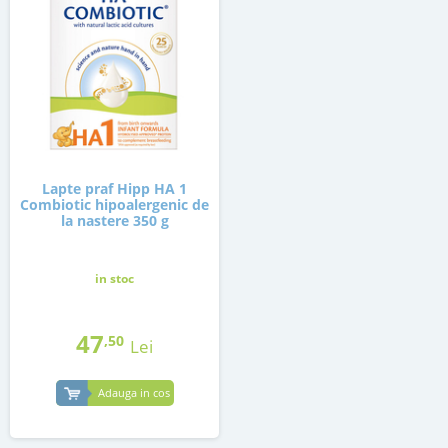
Lapte praf Hipp HA 1
Combiotic hipoalergenic de
la nastere 350 g
in stoc
47
,50
Lei
Adauga in cos