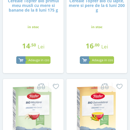
Cereale Topfer Bio primul
Cereale Topfer Bio cu lapte,
meu musli cu mere si
mere si pere de la 6 luni 200
banane de la 8 luni 175 g
g
in stoc
in stoc
14
16
,50
,00
Lei
Lei
Adauga in cos
Adauga in cos