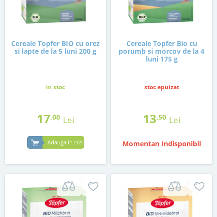
Cereale Topfer BIO cu orez
Cereale Topfer Bio cu
si lapte de la 5 luni 200 g
porumb si morcov de la 4
luni 175 g
in stoc
stoc epuizat
17
13
,00
,50
Lei
Lei
Adauga in cos
Momentan Indisponibil