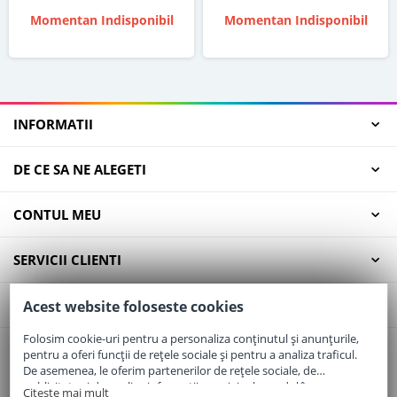
Momentan Indisponibil
Momentan Indisponibil
INFORMATII
DE CE SA NE ALEGETI
CONTUL MEU
SERVICII CLIENTI
CONTACT
Acest website foloseste cookies
Folosim cookie-uri pentru a personaliza conținutul și anunțurile,
pentru a oferi funcții de rețele sociale și pentru a analiza traficul.
Email:
office@elaptepraf.ro
De asemenea, le oferim partenerilor de rețele sociale, de
Telefon:
0745-964-449
publicitate și de analize informații cu privire la modul în care
Citeste mai mult