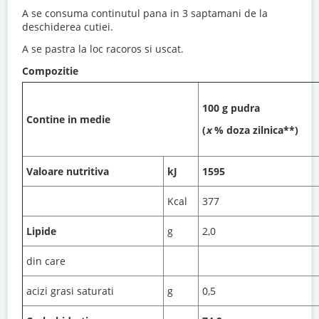
A se consuma continutul pana in 3 saptamani de la
deschiderea cutiei.
A se pastra la loc racoros si uscat.
Compozitie
100 g pudra
Contine in medie
(
x
% doza zilnica**)
Valoare nutritiva
kJ
1595
Kcal
377
Lipide
g
2,0
din care
acizi grasi saturati
g
0,5