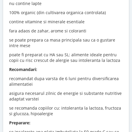
nu contine lapte
100% organic (din cultivarea organica controlata)
contine vitamine si minerale esentiale
fara adaos de zahar, arome si coloranti
se poate prepara ca masa principala sau ca o gustare
intre mese
poate fi preparat cu HA sau SL: alimente ideale pentru
copii cu risc crescut de alergie sau intoleranta la lactoza
Recomandari:
recomandat dupa varsta de 6 luni pentru diversificarea
alimentatiei
asigura necesarul zilnic de energie si substante nutritive
adaptat varstei
se recomanda copiilor cu: intoleranta la lactoza, fructoza
si glucoza, hipoalergie
Preparare:
se incalzeste apa plata imbuteliata la 50 grade C sau se