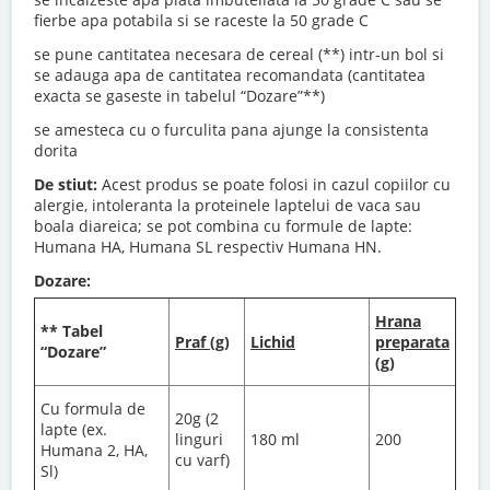
fierbe apa potabila si se raceste la 50 grade C
se pune cantitatea necesara de cereal (**) intr-un bol si
se adauga apa de cantitatea recomandata (cantitatea
exacta se gaseste in tabelul “Dozare”**)
se amesteca cu o furculita pana ajunge la consistenta
dorita
De stiut:
Acest produs se poate folosi in cazul copiilor cu
alergie, intoleranta la proteinele laptelui de vaca sau
boala diareica; se pot combina cu formule de lapte:
Humana HA, Humana SL respectiv Humana HN.
Dozare:
Hrana
** Tabel
Praf (g)
Lichid
preparata
“Dozare”
(g)
Cu formula de
20g (2
lapte (ex.
linguri
180 ml
200
Humana 2, HA,
cu varf)
Sl)