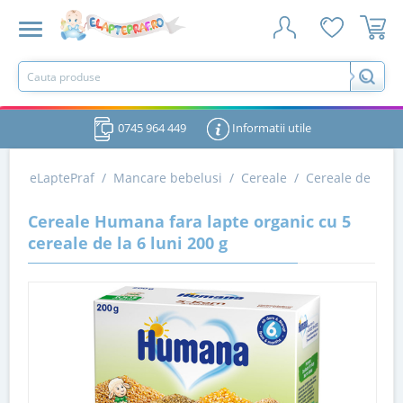
0745 964 449
Informatii utile
eLaptePraf
/
Mancare bebelusi
/
Cereale
/
Cereale de la 6 
Cereale Humana fara lapte organic cu 5
cereale de la 6 luni 200 g