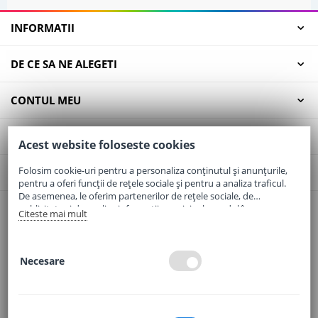
INFORMATII
DE CE SA NE ALEGETI
CONTUL MEU
SERVICII CLIENTI
Acest website foloseste cookies
Folosim cookie-uri pentru a personaliza conținutul și anunțurile,
CONTACT
pentru a oferi funcții de rețele sociale și pentru a analiza traficul.
De asemenea, le oferim partenerilor de rețele sociale, de
publicitate și de analize informații cu privire la modul în care
Citeste mai mult
Email:
office@elaptepraf.ro
folosiți site-ul nostru. Aceștia le pot combina cu alte informații
Telefon:
0745-964-449
oferite de dvs. sau culese în urma folosirii serviciilor lor.
Adresa:
Sos. Borsului, Nr. 20, Oradea, Jud. Bihor
Necesare