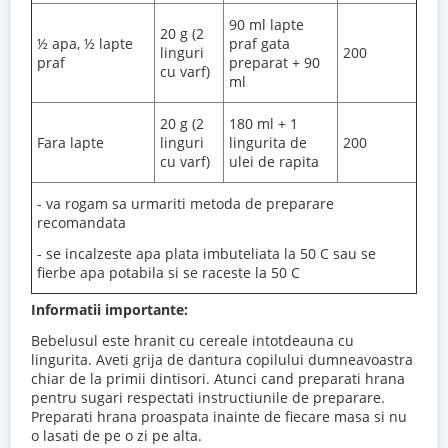
90 ml lapte
20 g (2
½ apa, ½ lapte
praf gata
linguri
200
praf
preparat + 90
cu varf)
ml
20 g (2
180 ml + 1
Fara lapte
linguri
lingurita de
200
cu varf)
ulei de rapita
- va rogam sa urmariti metoda de preparare
recomandata
- se incalzeste apa plata imbuteliata la 50 C sau se
fierbe apa potabila si se raceste la 50 C
Informatii importante:
Bebelusul este hranit cu cereale intotdeauna cu
lingurita. Aveti grija de dantura copilului dumneavoastra
chiar de la primii dintisori. Atunci cand preparati hrana
pentru sugari respectati instructiunile de preparare.
Preparati hrana proaspata inainte de fiecare masa si nu
o lasati de pe o zi pe alta.