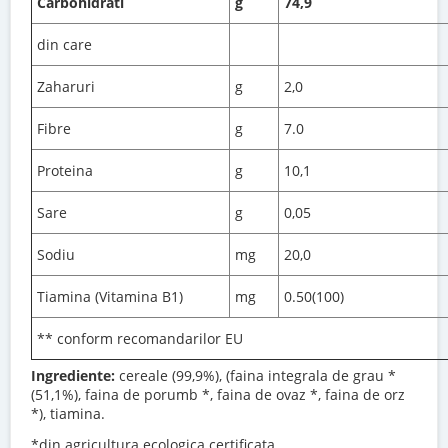
Carbohidrati
g
74,9
din care
Zaharuri
g
2,0
Fibre
g
7.0
Proteina
g
10,1
Sare
g
0,05
Sodiu
mg
20,0
Tiamina (Vitamina B1)
mg
0.50(100)
** conform recomandarilor EU
Ingrediente:
cereale (99,9%), (faina integrala de grau *
(51,1%), faina de porumb *, faina de ovaz *, faina de orz
*), tiamina.
*din agricultura ecologica certificata