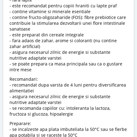
- este recomandat pentru copiii hraniti cu lapte praf
- contine vitamine si minerale esentiale
- contine fructo-oligozaharide (FOS): fibre prebiotice care
contribuie la stimularea dezvoltarii unei flore intestinale
sanatoase
- este preparat din cereale integrale
- fara adaos de zahar, arome si coloranti (nu contine
zahar artificial)
- asigura necesarul zilnic de energie si substante
nutritive adaptate varstei
- se poate prepara ca masa principala sau ca o gustare
intre mese
Recomandari:
- recomandat dupa varsta de 4 luni pentru diversificarea
alimentatiei
- asigura necesarul zilnic de energie si substante
nutritive adaptate varstei
- se recomanda copiilor cu: intoleranta la lactoza,
fructoza si glucoza, hipoalergie
Preparare:
- se incalzeste apa plata imbuteliata la 50°C sau se fierbe
apa potabila si se raceste la 50°C