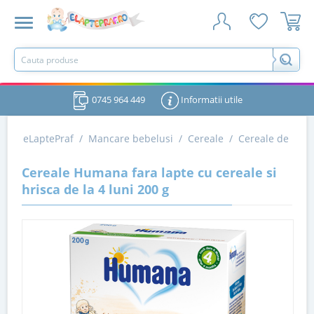
0745 964 449
Informatii utile
eLaptePraf
/
Mancare bebelusi
/
Cereale
/
Cereale de la 4 
Cereale Humana fara lapte cu cereale si
hrisca de la 4 luni 200 g