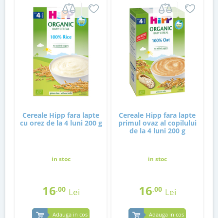
Cereale Hipp fara lapte
Cereale Hipp fara lapte
cu orez de la 4 luni 200 g
primul ovaz al copilului
de la 4 luni 200 g
in stoc
in stoc
16
16
,00
,00
Lei
Lei
Adauga in cos
Adauga in cos