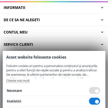
INFORMATII
DE CE SA NE ALEGETI
CONTUL MEU
SERVICII CLIENTI
CONTACT
Acest website foloseste cookies
Folosim cookie-uri pentru a personaliza conținutul și anunțurile,
pentru a oferi funcții de rețele sociale și pentru a analiza traficul.
Email:
office@elaptepraf.ro
De asemenea, le oferim partenerilor de rețele sociale, de
Telefon:
0745-964-449
publicitate și de analize informații cu privire la modul în care
Citeste mai mult
folosiți site-ul nostru. Aceștia le pot combina cu alte informații
Adresa:
Sos. Borsului, Nr. 20, Oradea, Jud. Bihor
oferite de dvs. sau culese în urma folosirii serviciilor lor.
Necesare
Statistici