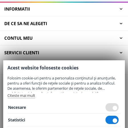
INFORMATII
DE CE SA NE ALEGETI
CONTUL MEU
SERVICII CLIENTI
CONTACT
Acest website foloseste cookies
Folosim cookie-uri pentru a personaliza conținutul și anunțurile,
pentru a oferi funcții de rețele sociale și pentru a analiza traficul.
Email:
office@elaptepraf.ro
De asemenea, le oferim partenerilor de rețele sociale, de
Telefon:
0745-964-449
publicitate și de analize informații cu privire la modul în care
Citeste mai mult
folosiți site-ul nostru. Aceștia le pot combina cu alte informații
Adresa:
Sos. Borsului, Nr. 20, Oradea, Jud. Bihor
oferite de dvs. sau culese în urma folosirii serviciilor lor.
Necesare
Statistici