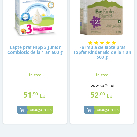
Lapte praf Hipp 3 Junior
Formula de lapte praf
Combiotic de la 1 an 500 g
Topfer Kinder Bio de la 1 an
500 g
in stoc
in stoc
PRP:
58
Lei
,00
51
52
,50
,00
Lei
Lei
Adauga in cos
Adauga in cos