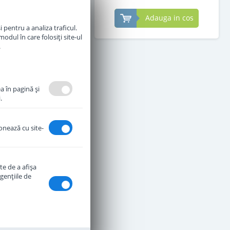
Adauga in cos
Adauga in cos
 pentru a analiza traficul.
odul în care folosiți site-ul
.
a în pagină şi
.
ionează cu site-
te de a afişa
genţiile de