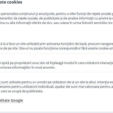
ste cookies
in cos
Adauga in cos
personaliza conținutul și anunțurile, pentru a oferi funcții de rețele sociale și
erilor de rețele sociale, de publicitate și de analize informații cu privire la m
a cu alte informații oferite de dvs. sau culese în urma folosirii serviciilor lor
 la a face un site utilizabil prin activarea funcţiilor de bază, precum navigare
te de pe site. Site-ul nu poate funcţiona corespunzător fără aceste cookie-uri
îi ajută pe proprietarii unui site să înţeleagă modul în care vizitatorii interacţ
aportarea informaţiilor în mod anonim.
unt utilizate pentru a-i urmări pe utilizatori de la un site la altul. Intenţia es
enante pentru utilizatorii individuali, aşadar ele sunt mai valoroase pentru a
recenzii
ţe care se ocupă de publicitate.
raf Topfer
Lapte praf Hipp HA 2
 an 500 g
Combiotic hipoalergenic de la
alitate Google
6 luni 350 g