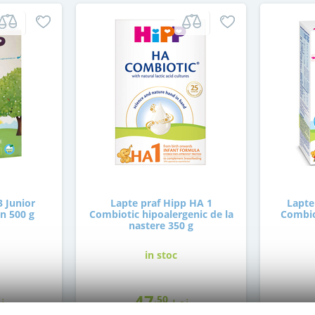
3 Junior
Lapte praf Hipp HA 1
Lapte
an 500 g
Combiotic hipoalergenic de la
Combiot
nastere 350 g
in stoc
47
,50
i
Lei