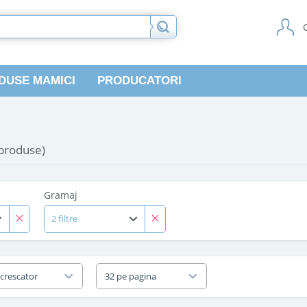
DUSE MAMICI
PRODUCATORI
 produse)
Gramaj
2 filtre
 crescator
32 pe pagina