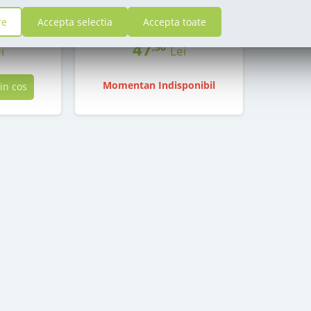
stoc epuizat
re
Accepta selectia
Accepta toate
i
47
,50
i
Lei
Momentan Indisponibil
in cos