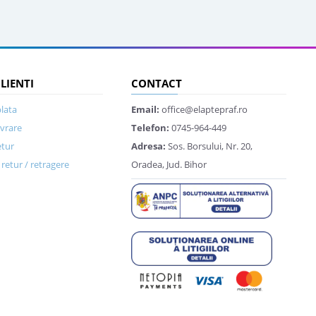
CLIENTI
CONTACT
lata
Email:
office@elaptepraf.ro
ivrare
Telefon:
0745-964-449
etur
Adresa:
Sos. Borsului, Nr. 20,
retur / retragere
Oradea, Jud. Bihor