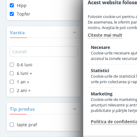
Acest website folose
Hipp
Adauga 
Topfer
Folosim cookie-uri pentru a 
De asemenea, le oferim parten
nostru. Aceștia le pot combin
Varsta
Citeste mai mult
Necesare
Cookie-urile necesare ajută
accesul la zonele securiza
0-6 luni
Statistici
6 luni +
Cookie-urile de statistică 
1 an +
urile prin colectarea şi r
2 ani +
Marketing
Cookie-urile de marketing s
anunţuri relevante şi antr
2 
Tip produs
puiblicitate şi părţile ter
Formula de lapte p
Kinder Bio de la 1
Politica de confidenti
lapte praf