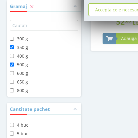
in stoc
Gramaj
Accepta cele necesa
PRP:
58
Le
,00
52
,00
Le
Adauga 
300 g
350 g
400 g
500 g
600 g
650 g
800 g
Cantitate pachet
4 buc
5 buc