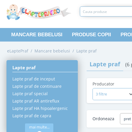
MANCARE BEBELUSI
PRODUSE COPII
PRO
eLaptePraf
/
Mancare bebelusi
/
Lapte praf
Lapte praf
(6
Lapte praf
Lapte praf de inceput
Producator
Lapte praf de continuare
Lapte praf special
3 filtre
Lapte praf AR antireflux
Lapte praf HA hipoalergenic
Lapte praf de capra
Ordoneaza
pret
mai multe...