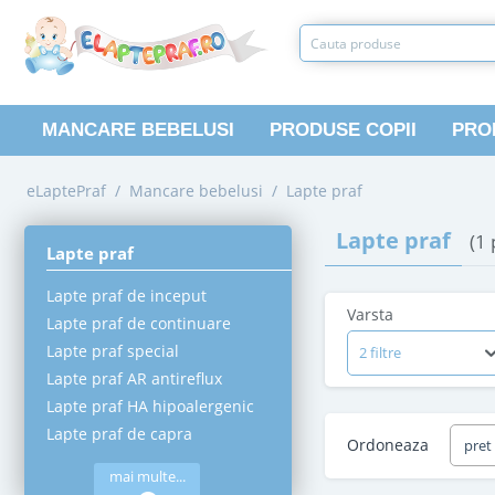
MANCARE BEBELUSI
PRODUSE COPII
PRO
eLaptePraf
/
Mancare bebelusi
/
Lapte praf
Lapte praf
(1
Lapte praf
Lapte praf de inceput
Varsta
Lapte praf de continuare
Lapte praf special
2 filtre
Lapte praf AR antireflux
Lapte praf HA hipoalergenic
Lapte praf de capra
Ordoneaza
pret
mai multe...