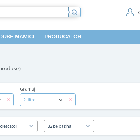
DUSE MAMICI
PRODUCATORI
 produse)
Gramaj
2 filtre
 crescator
32 pe pagina