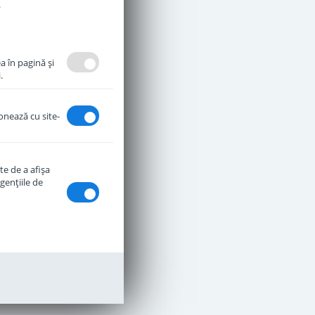
.
a în pagină şi
.
ionează cu site-
te de a afişa
genţiile de