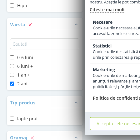
nostru. Aceștia le pot combin
Hipp
Citeste mai mult
Adauga 
Necesare
Varsta
Cookie-urile necesare ajută
accesul la zonele securiza
Statistici
Cookie-urile de statistică 
0-6 luni
urile prin colectarea şi r
6 luni +
Marketing
1 an +
Cookie-urile de marketing s
anunţuri relevante şi antr
2 ani +
puiblicitate şi părţile ter
Politica de confidenti
Tip produs
lapte praf
Accepta cele necesa
Gramaj