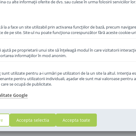
a cu alte informații oferite de dvs. sau culese în urma folosirii serviciilor lor
in cos
 la a face un site utilizabil prin activarea funcţiilor de bază, precum navigare
te de pe site. Site-ul nu poate funcţiona corespunzător fără aceste cookie-uri
îi ajută pe proprietarii unui site să înţeleagă modul în care vizitatorii interacţ
aportarea informaţiilor în mod anonim.
unt utilizate pentru a-i urmări pe utilizatori de la un site la altul. Intenţia es
enante pentru utilizatorii individuali, aşadar ele sunt mai valoroase pentru a
ţe care se ocupă de publicitate.
alitate Google
re
Accepta selectia
Accepta toate