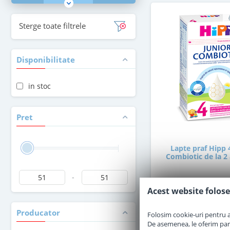
Sterge toate filtrele
Disponibilitate
in stoc
Pret
Lapte praf Hipp 
Combiotic de la 2 
-
in stoc
Acest website folose
Producator
Folosim cookie-uri pentru a 
51
,00
Le
De asemenea, le oferim parten