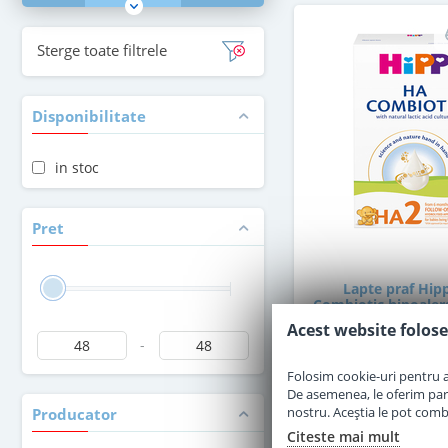
Sterge toate filtrele
Disponibilitate
in stoc
Pret
Lapte praf Hip
Combiotic hipoalerg
6 luni 350 
Acest website folose
-
stoc epuiz
Folosim cookie-uri pentru a 
De asemenea, le oferim parten
nostru. Aceștia le pot combin
Producator
47
,50
Le
Citeste mai mult