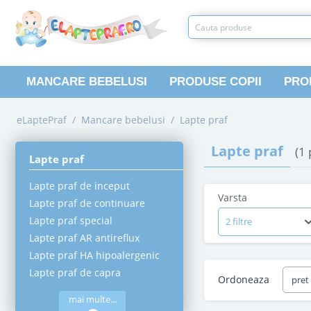
MANCARE BEBELUSI
PRODUSE COPII
PRO
eLaptePraf
/
Mancare bebelusi
/
Lapte praf
Lapte praf
(1
Lapte praf
Lapte praf de inceput
Varsta
Lapte praf de continuare
Lapte praf special
2 filtre
Lapte praf AR antireflux
Lapte praf HA hipoalergenic
Lapte praf de capra
Ordoneaza
pret
mai multe...