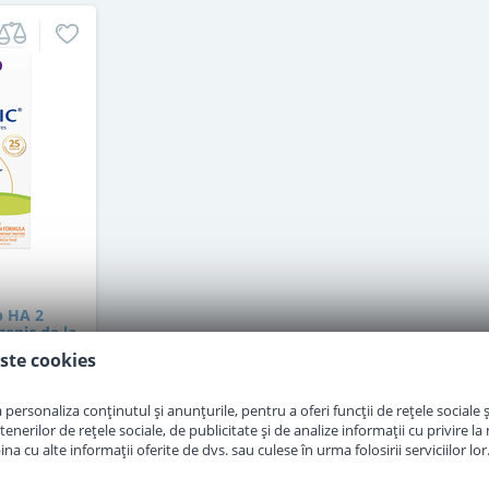
p HA 2
enic de la
g
ste cookies
at
personaliza conținutul și anunțurile, pentru a oferi funcții de rețele sociale și
erilor de rețele sociale, de publicitate și de analize informații cu privire la m
a cu alte informații oferite de dvs. sau culese în urma folosirii serviciilor lor
i