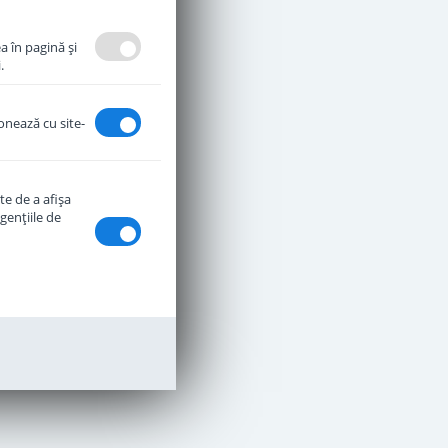
a în pagină şi
.
ionează cu site-
te de a afişa
genţiile de