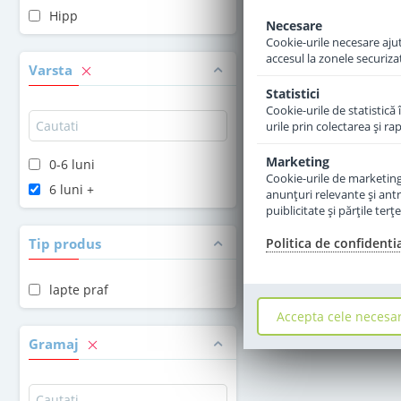
Hipp
Necesare
Momentan Indis
Cookie-urile necesare ajută
accesul la zonele securiza
Varsta
Statistici
Cookie-urile de statistică 
urile prin colectarea şi r
Marketing
0-6 luni
Cookie-urile de marketing s
6 luni +
anunţuri relevante şi antr
puiblicitate şi părţile ter
Tip produs
Politica de confidenti
lapte praf
Accepta cele necesa
Gramaj