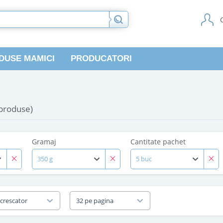
DUSE MAMICI
PRODUCATORI
 produse)
Gramaj
Cantitate pachet
350 g
5 buc
 crescator
32 pe pagina