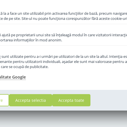
ponibil
 la a face un site utilizabil prin activarea funcţiilor de bază, precum navigare
te de pe site. Site-ul nu poate funcţiona corespunzător fără aceste cookie-uri
îi ajută pe proprietarii unui site să înţeleagă modul în care vizitatorii interacţ
aportarea informaţiilor în mod anonim.
unt utilizate pentru a-i urmări pe utilizatori de la un site la altul. Intenţia es
enante pentru utilizatorii individuali, aşadar ele sunt mai valoroase pentru a
ţe care se ocupă de publicitate.
alitate Google
re
Accepta selectia
Accepta toate