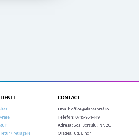
CLIENTI
CONTACT
lata
Email:
office@elaptepraf.ro
ivrare
Telefon:
0745-964-449
etur
Adresa:
Sos. Borsului, Nr. 20,
retur / retragere
Oradea, Jud. Bihor