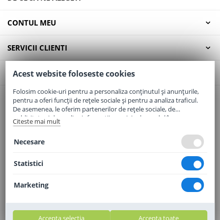
CONTUL MEU
SERVICII CLIENTI
CONTACT
Acest website foloseste cookies
Folosim cookie-uri pentru a personaliza conținutul și anunțurile,
pentru a oferi funcții de rețele sociale și pentru a analiza traficul.
Email:
office@elaptepraf.ro
De asemenea, le oferim partenerilor de rețele sociale, de
Telefon:
0745-964-449
publicitate și de analize informații cu privire la modul în care
Citeste mai mult
folosiți site-ul nostru. Aceștia le pot combina cu alte informații
Adresa:
Sos. Borsului, Nr. 20, Oradea, Jud. Bihor
oferite de dvs. sau culese în urma folosirii serviciilor lor.
Necesare
Statistici
Marketing
Accepta selectia
Accepta toate