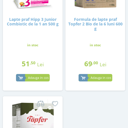
Lapte praf Hipp 3 Junior
Formula de lapte praf
Combiotic de la 1 an 500 g
Topfer 2 Bio de la 6 luni 600
g
in stoc
in stoc
51
69
,50
,00
Lei
Lei
Adauga in cos
Adauga in cos