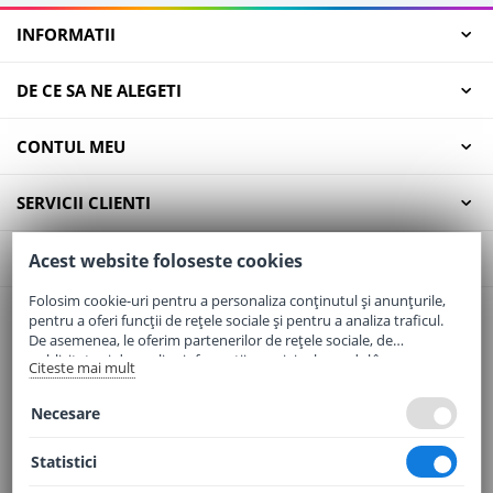
INFORMATII
DE CE SA NE ALEGETI
CONTUL MEU
SERVICII CLIENTI
CONTACT
Acest website foloseste cookies
Folosim cookie-uri pentru a personaliza conținutul și anunțurile,
pentru a oferi funcții de rețele sociale și pentru a analiza traficul.
Email:
office@elaptepraf.ro
De asemenea, le oferim partenerilor de rețele sociale, de
Telefon:
0745-964-449
publicitate și de analize informații cu privire la modul în care
Citeste mai mult
folosiți site-ul nostru. Aceștia le pot combina cu alte informații
Adresa:
Sos. Borsului, Nr. 20, Oradea, Jud. Bihor
oferite de dvs. sau culese în urma folosirii serviciilor lor.
Necesare
Statistici