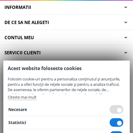
INFORMATII
DE CE SA NE ALEGETI
CONTUL MEU
SERVICII CLIENTI
CONTACT
Acest website foloseste cookies
Folosim cookie-uri pentru a personaliza conținutul și anunțurile,
pentru a oferi funcții de rețele sociale și pentru a analiza traficul.
Email:
office@elaptepraf.ro
De asemenea, le oferim partenerilor de rețele sociale, de
Telefon:
0745-964-449
publicitate și de analize informații cu privire la modul în care
Citeste mai mult
folosiți site-ul nostru. Aceștia le pot combina cu alte informații
Adresa:
Sos. Borsului, Nr. 20, Oradea, Jud. Bihor
oferite de dvs. sau culese în urma folosirii serviciilor lor.
Necesare
Statistici