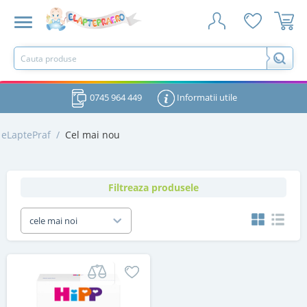
0745 964 449
Informatii utile
eLaptePraf
/
Cel mai nou
Filtreaza produsele
cele mai noi