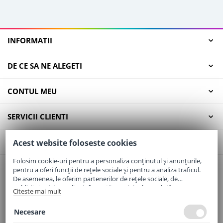
INFORMATII
DE CE SA NE ALEGETI
CONTUL MEU
SERVICII CLIENTI
CONTACT
Acest website foloseste cookies
Folosim cookie-uri pentru a personaliza conținutul și anunțurile,
pentru a oferi funcții de rețele sociale și pentru a analiza traficul.
Email:
office@elaptepraf.ro
De asemenea, le oferim partenerilor de rețele sociale, de
Telefon:
0745-964-449
publicitate și de analize informații cu privire la modul în care
Citeste mai mult
folosiți site-ul nostru. Aceștia le pot combina cu alte informații
Adresa:
Sos. Borsului, Nr. 20, Oradea, Jud. Bihor
oferite de dvs. sau culese în urma folosirii serviciilor lor.
Necesare