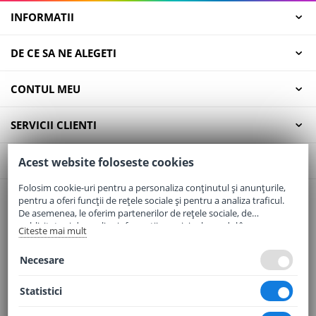
INFORMATII
DE CE SA NE ALEGETI
CONTUL MEU
SERVICII CLIENTI
CONTACT
Acest website foloseste cookies
Folosim cookie-uri pentru a personaliza conținutul și anunțurile,
pentru a oferi funcții de rețele sociale și pentru a analiza traficul.
Email:
office@elaptepraf.ro
De asemenea, le oferim partenerilor de rețele sociale, de
Telefon:
0745-964-449
publicitate și de analize informații cu privire la modul în care
Citeste mai mult
folosiți site-ul nostru. Aceștia le pot combina cu alte informații
Adresa:
Sos. Borsului, Nr. 20, Oradea, Jud. Bihor
oferite de dvs. sau culese în urma folosirii serviciilor lor.
Necesare
Statistici