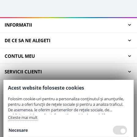
INFORMATII
DE CE SA NE ALEGETI
CONTUL MEU
SERVICII CLIENTI
CONTACT
Acest website foloseste cookies
Folosim cookie-uri pentru a personaliza conținutul și anunțurile,
pentru a oferi funcții de rețele sociale și pentru a analiza traficul.
Email:
office@elaptepraf.ro
De asemenea, le oferim partenerilor de rețele sociale, de
Telefon:
0745-964-449
publicitate și de analize informații cu privire la modul în care
Citeste mai mult
folosiți site-ul nostru. Aceștia le pot combina cu alte informații
Adresa:
Sos. Borsului, Nr. 20, Oradea, Jud. Bihor
oferite de dvs. sau culese în urma folosirii serviciilor lor.
Necesare