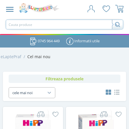
0745 964 449
Informatii utile
eLaptePraf
/
Cel mai nou
Filtreaza produsele
cele mai noi