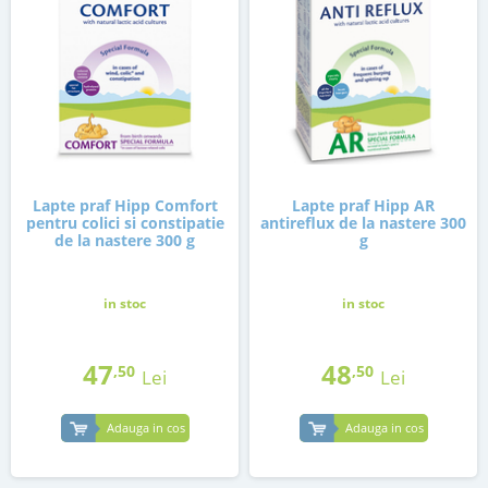
Lapte praf Hipp Comfort
Lapte praf Hipp AR
pentru colici si constipatie
antireflux de la nastere 300
de la nastere 300 g
g
in stoc
in stoc
47
48
,50
,50
Lei
Lei
Adauga in cos
Adauga in cos