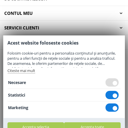
CONTUL MEU
SERVICII CLIENTI
CONTACT
Acest website foloseste cookies
Folosim cookie-uri pentru a personaliza conținutul și anunțurile,
pentru a oferi funcții de rețele sociale și pentru a analiza traficul.
Email:
office@elaptepraf.ro
De asemenea, le oferim partenerilor de rețele sociale, de
Telefon:
0745-964-449
publicitate și de analize informații cu privire la modul în care
Citeste mai mult
folosiți site-ul nostru. Aceștia le pot combina cu alte informații
Adresa:
Sos. Borsului, Nr. 20, Oradea, Jud. Bihor
oferite de dvs. sau culese în urma folosirii serviciilor lor.
Necesare
Statistici
Marketing
Accepta selectia
Accepta toate