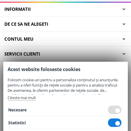
INFORMATII
DE CE SA NE ALEGETI
CONTUL MEU
SERVICII CLIENTI
CONTACT
Acest website foloseste cookies
Folosim cookie-uri pentru a personaliza conținutul și anunțurile,
pentru a oferi funcții de rețele sociale și pentru a analiza traficul.
Email:
office@elaptepraf.ro
De asemenea, le oferim partenerilor de rețele sociale, de
Telefon:
0745-964-449
publicitate și de analize informații cu privire la modul în care
Citeste mai mult
folosiți site-ul nostru. Aceștia le pot combina cu alte informații
Adresa:
Sos. Borsului, Nr. 20, Oradea, Jud. Bihor
oferite de dvs. sau culese în urma folosirii serviciilor lor.
Necesare
Statistici