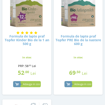
Formula de lapte praf
Formula de lapte praf
Topfer Kinder Bio de la 1 an
Topfer PRE Bio de la nastere
500 g
600 g
in stoc
in stoc
PRP:
58
Lei
,00
52
69
,00
,50
Lei
Lei
Adauga in cos
Adauga in cos