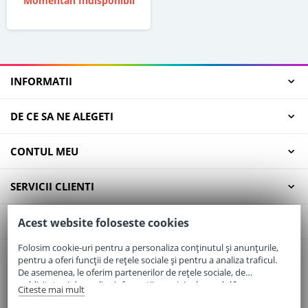
Momentan Indisponibil
INFORMATII
DE CE SA NE ALEGETI
CONTUL MEU
SERVICII CLIENTI
CONTACT
Acest website foloseste cookies
Folosim cookie-uri pentru a personaliza conținutul și anunțurile,
pentru a oferi funcții de rețele sociale și pentru a analiza traficul.
Email:
office@elaptepraf.ro
De asemenea, le oferim partenerilor de rețele sociale, de
Telefon:
0745-964-449
publicitate și de analize informații cu privire la modul în care
Citeste mai mult
folosiți site-ul nostru. Aceștia le pot combina cu alte informații
Adresa:
Sos. Borsului, Nr. 20, Oradea, Jud. Bihor