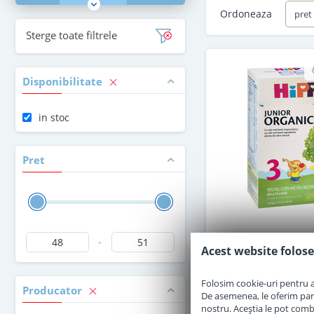
Ordoneaza
pret
Sterge toate filtrele
Disponibilitate
in stoc
Pret
-
Lapte praf Hipp 
Acest website folose
Organic de la 1 
Folosim cookie-uri pentru a 
Producator
De asemenea, le oferim parten
in stoc
nostru. Aceștia le pot combin