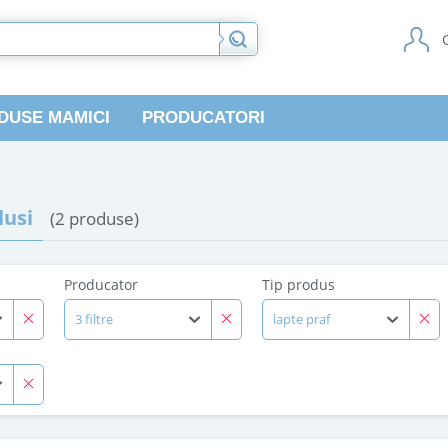
DUSE MAMICI
PRODUCATORI
usi
(2 produse)
Producator
Tip produs
3 filtre
lapte praf