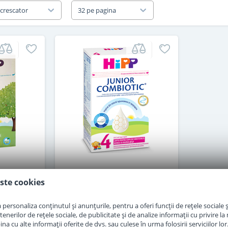
 crescator
32 pe pagina
3 Junior
Lapte praf Hipp 4 Junior
ste cookies
an 500 g
Combiotic de la 2 ani 500 g
personaliza conținutul și anunțurile, pentru a oferi funcții de rețele sociale și
erilor de rețele sociale, de publicitate și de analize informații cu privire la m
in stoc
a cu alte informații oferite de dvs. sau culese în urma folosirii serviciilor lor