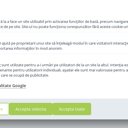
51
,00
i
Lei
 la a face un site utilizabil prin activarea funcţiilor de bază, precum navigare
te de pe site. Site-ul nu poate funcţiona corespunzător fără aceste cookie-uri
in cos
Adauga in cos
îi ajută pe proprietarii unui site să înţeleagă modul în care vizitatorii interacţ
aportarea informaţiilor în mod anonim.
unt utilizate pentru a-i urmări pe utilizatori de la un site la altul. Intenţia es
enante pentru utilizatorii individuali, aşadar ele sunt mai valoroase pentru a
ţe care se ocupă de publicitate.
alitate Google
re
Accepta selectia
Accepta toate