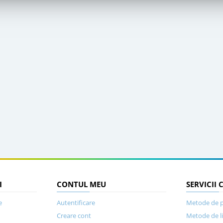
I
CONTUL MEU
SERVICII 
e
Autentificare
Metode de p
Creare cont
Metode de l