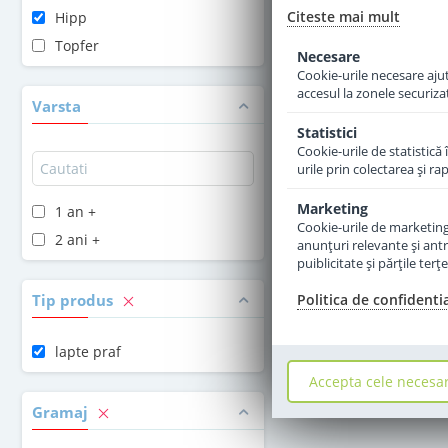
Citeste mai mult
Hipp
47
,50
Topfer
Le
Necesare
Cookie-urile necesare ajută
accesul la zonele securiza
Adauga 
Varsta
Statistici
Cookie-urile de statistică 
urile prin colectarea şi r
Marketing
1 an +
Cookie-urile de marketing s
2 ani +
anunţuri relevante şi antr
puiblicitate şi părţile ter
Tip produs
Politica de confidenti
lapte praf
Accepta cele necesa
Gramaj