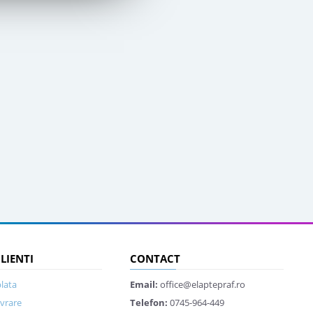
CLIENTI
CONTACT
lata
Email:
office@elaptepraf.ro
ivrare
Telefon:
0745-964-449