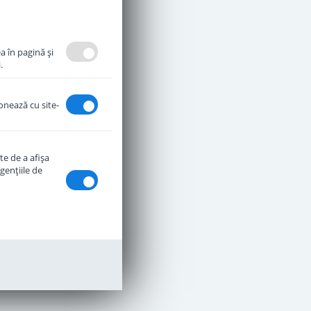
a în pagină şi
.
ionează cu site-
te de a afişa
genţiile de