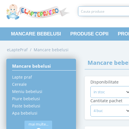
MANCARE BEBELUSI
PRODUSE COPII
PRO
eLaptePraf
/
Mancare bebelusi
Mancare bebel
Mancare bebelusi
Lapte praf
Disponibilitate
Cereale
Meniu bebelusi
in stoc
Piure bebelusi
Cantitate pachet
Paste bebelusi
4 buc
Apa bebelusi
mai multe...