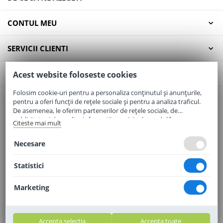
CONTUL MEU
SERVICII CLIENTI
CONTACT
Acest website foloseste cookies
Folosim cookie-uri pentru a personaliza conținutul și anunțurile,
pentru a oferi funcții de rețele sociale și pentru a analiza traficul.
Email:
office@elaptepraf.ro
De asemenea, le oferim partenerilor de rețele sociale, de
Telefon:
0745-964-449
publicitate și de analize informații cu privire la modul în care
Citeste mai mult
folosiți site-ul nostru. Aceștia le pot combina cu alte informații
Adresa:
Sos. Borsului, Nr. 20, Oradea, Jud. Bihor
oferite de dvs. sau culese în urma folosirii serviciilor lor.
Necesare
Statistici
Marketing
Accepta selectia
Accepta toate