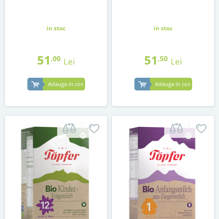
in stoc
in stoc
51
51
,00
,50
Lei
Lei
Adauga in cos
Adauga in cos