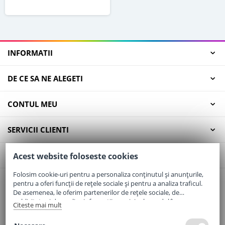
INFORMATII
DE CE SA NE ALEGETI
CONTUL MEU
SERVICII CLIENTI
CONTACT
Acest website foloseste cookies
Folosim cookie-uri pentru a personaliza conținutul și anunțurile,
pentru a oferi funcții de rețele sociale și pentru a analiza traficul.
Email:
office@elaptepraf.ro
De asemenea, le oferim partenerilor de rețele sociale, de
Telefon:
0745-964-449
publicitate și de analize informații cu privire la modul în care
Citeste mai mult
folosiți site-ul nostru. Aceștia le pot combina cu alte informații
Adresa:
Sos. Borsului, Nr. 20, Oradea, Jud. Bihor
oferite de dvs. sau culese în urma folosirii serviciilor lor.