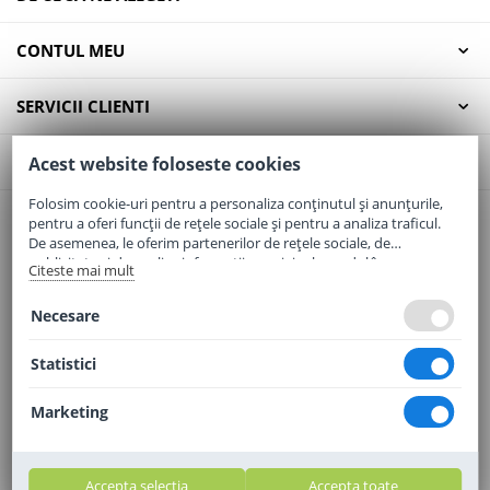
CONTUL MEU
SERVICII CLIENTI
CONTACT
Acest website foloseste cookies
Folosim cookie-uri pentru a personaliza conținutul și anunțurile,
pentru a oferi funcții de rețele sociale și pentru a analiza traficul.
Email:
office@elaptepraf.ro
De asemenea, le oferim partenerilor de rețele sociale, de
Telefon:
0745-964-449
publicitate și de analize informații cu privire la modul în care
Citeste mai mult
folosiți site-ul nostru. Aceștia le pot combina cu alte informații
Adresa:
Sos. Borsului, Nr. 20, Oradea, Jud. Bihor
oferite de dvs. sau culese în urma folosirii serviciilor lor.
Necesare
Statistici
Marketing
Accepta selectia
Accepta toate