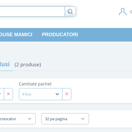
DUSE MAMICI
PRODUCATORI
usi
(2 produse)
Cantitate pachet
4 buc
 crescator
32 pe pagina