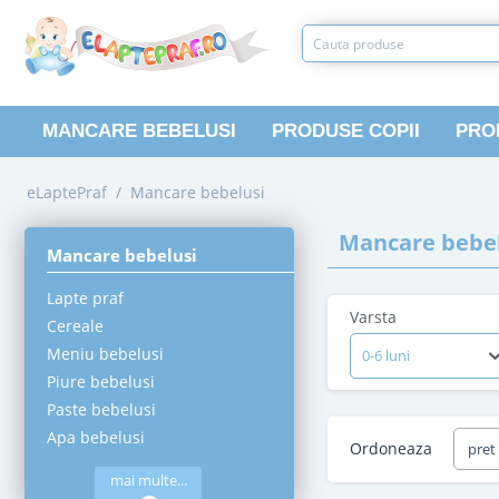
MANCARE BEBELUSI
PRODUSE COPII
PRO
eLaptePraf
/
Mancare bebelusi
Mancare bebel
Mancare bebelusi
Lapte praf
Varsta
Cereale
Meniu bebelusi
0-6 luni
Piure bebelusi
Paste bebelusi
Apa bebelusi
Ordoneaza
pret
mai multe...