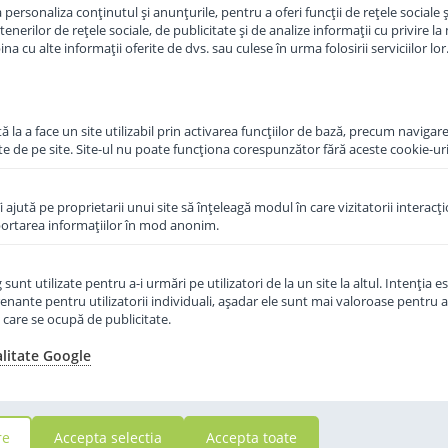
personaliza conținutul și anunțurile, pentru a oferi funcții de rețele sociale și
erilor de rețele sociale, de publicitate și de analize informații cu privire la m
in cos
Adauga in cos
a cu alte informații oferite de dvs. sau culese în urma folosirii serviciilor lor
 la a face un site utilizabil prin activarea funcţiilor de bază, precum navigare
te de pe site. Site-ul nu poate funcţiona corespunzător fără aceste cookie-uri
îi ajută pe proprietarii unui site să înţeleagă modul în care vizitatorii interacţ
aportarea informaţiilor în mod anonim.
unt utilizate pentru a-i urmări pe utilizatori de la un site la altul. Intenţia es
enante pentru utilizatorii individuali, aşadar ele sunt mai valoroase pentru a
ţe care se ocupă de publicitate.
alitate Google
re
Accepta selectia
Accepta toate