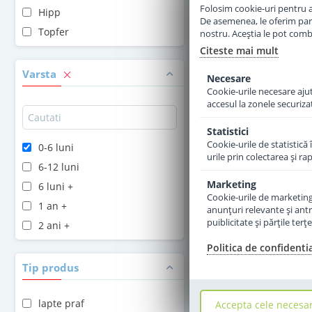
Folosim cookie-uri pentru a 
Hipp
De asemenea, le oferim parten
Adauga 
Topfer
nostru. Aceștia le pot combin
Citeste mai mult
Varsta
Necesare
Cookie-urile necesare ajută
accesul la zonele securiza
Statistici
Cookie-urile de statistică 
0-6 luni
urile prin colectarea şi r
6-12 luni
Marketing
6 luni +
Cookie-urile de marketing s
1 an +
anunţuri relevante şi antr
puiblicitate şi părţile ter
2 ani +
Politica de confidenti
Tip produs
lapte praf
Accepta cele necesa