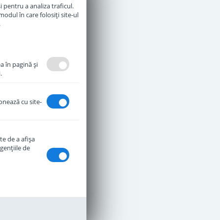
 pentru a analiza traficul.
odul în care folosiți site-ul
.
a în pagină şi
.
ionează cu site-
te de a afişa
genţiile de