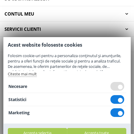
CONTUL MEU
SERVICII CLIENTI
CONTACT
Acest website foloseste cookies
Folosim cookie-uri pentru a personaliza conținutul și anunțurile,
pentru a oferi funcții de rețele sociale și pentru a analiza traficul.
Email:
office@elaptepraf.ro
De asemenea, le oferim partenerilor de rețele sociale, de
Telefon:
0745-964-449
publicitate și de analize informații cu privire la modul în care
Citeste mai mult
folosiți site-ul nostru. Aceștia le pot combina cu alte informații
Adresa:
Sos. Borsului, Nr. 20, Oradea, Jud. Bihor
oferite de dvs. sau culese în urma folosirii serviciilor lor.
Necesare
Statistici
Marketing
Accepta selectia
Accepta toate