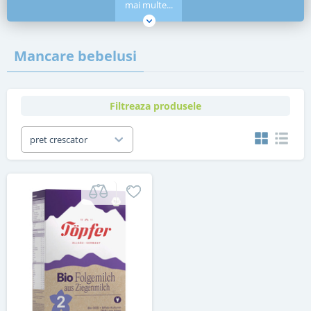
mai multe...
Mancare bebelusi
Filtreaza produsele
pret crescator