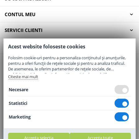
CONTUL MEU
SERVICII CLIENTI
CONTACT
Acest website foloseste cookies
Folosim cookie-uri pentru a personaliza conținutul și anunțurile,
pentru a oferi funcții de rețele sociale și pentru a analiza traficul.
Email:
office@elaptepraf.ro
De asemenea, le oferim partenerilor de rețele sociale, de
Telefon:
0745-964-449
publicitate și de analize informații cu privire la modul în care
Citeste mai mult
folosiți site-ul nostru. Aceștia le pot combina cu alte informații
Adresa:
Sos. Borsului, Nr. 20, Oradea, Jud. Bihor
oferite de dvs. sau culese în urma folosirii serviciilor lor.
Necesare
Statistici
Marketing
Accepta selectia
Accepta toate