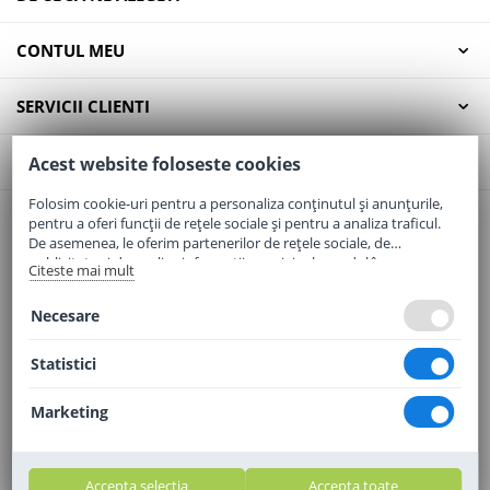
CONTUL MEU
SERVICII CLIENTI
CONTACT
Acest website foloseste cookies
Folosim cookie-uri pentru a personaliza conținutul și anunțurile,
pentru a oferi funcții de rețele sociale și pentru a analiza traficul.
Email:
office@elaptepraf.ro
De asemenea, le oferim partenerilor de rețele sociale, de
Telefon:
0745-964-449
publicitate și de analize informații cu privire la modul în care
Citeste mai mult
folosiți site-ul nostru. Aceștia le pot combina cu alte informații
Adresa:
Sos. Borsului, Nr. 20, Oradea, Jud. Bihor
oferite de dvs. sau culese în urma folosirii serviciilor lor.
Necesare
Statistici
Marketing
Accepta selectia
Accepta toate