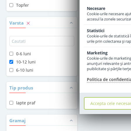
Topfer
Necesare
Adauga 
Cookie-urile necesare ajută
accesul la zonele securiza
Varsta
Statistici
Cookie-urile de statistică 
urile prin colectarea şi r
Marketing
0-6 luni
Cookie-urile de marketing s
10-12 luni
anunţuri relevante şi antr
puiblicitate şi părţile ter
6-10 luni
Politica de confidenti
Tip produs
lapte praf
Accepta cele necesa
Gramaj