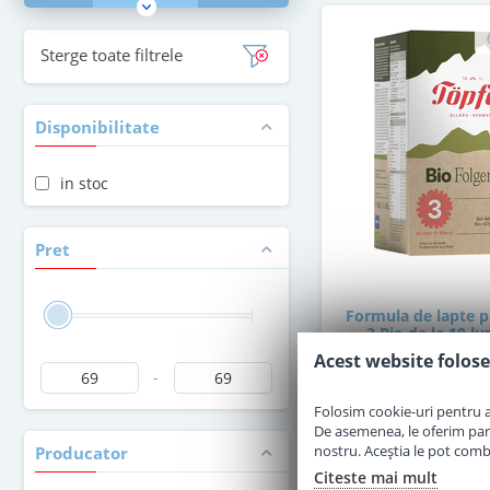
Sterge toate filtrele
Disponibilitate
in stoc
Pret
Formula de lapte p
3 Bio de la 10 lu
Acest website folose
-
in stoc
Folosim cookie-uri pentru a 
De asemenea, le oferim parten
nostru. Aceștia le pot combin
Producator
69
,00
Le
Citeste mai mult