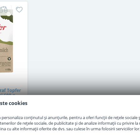
raf Topfer
ni 600 g
ste cookies
personaliza conținutul și anunțurile, pentru a oferi funcții de rețele sociale și
erilor de rețele sociale, de publicitate și de analize informații cu privire la m
a cu alte informații oferite de dvs. sau culese în urma folosirii serviciilor lor
i