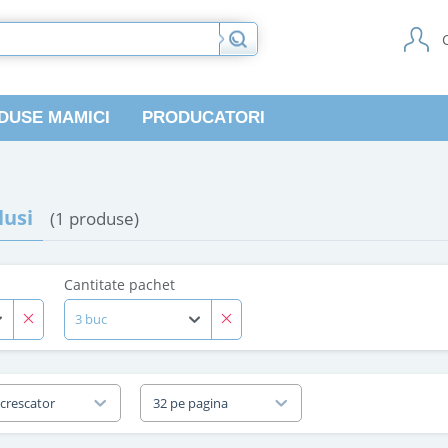
DUSE MAMICI
PRODUCATORI
usi
(1 produse)
Cantitate pachet
3 buc
 crescator
32 pe pagina