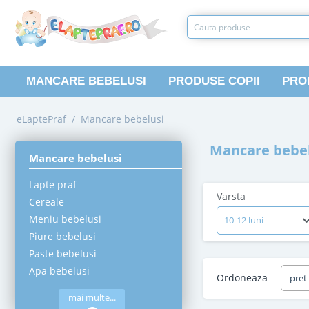
MANCARE BEBELUSI
PRODUSE COPII
PRO
eLaptePraf
/
Mancare bebelusi
Mancare bebel
Mancare bebelusi
Lapte praf
Varsta
Cereale
Meniu bebelusi
10-12 luni
Piure bebelusi
Paste bebelusi
Apa bebelusi
Ordoneaza
pret
mai multe...