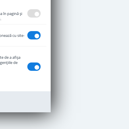
a în pagină şi
.
ionează cu site-
te de a afişa
genţiile de