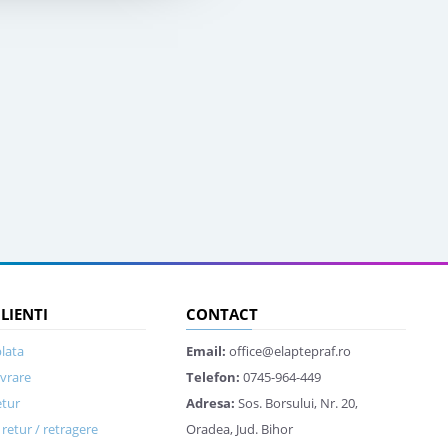
CLIENTI
CONTACT
lata
Email:
office@elaptepraf.ro
ivrare
Telefon:
0745-964-449
etur
Adresa:
Sos. Borsului, Nr. 20,
retur / retragere
Oradea, Jud. Bihor