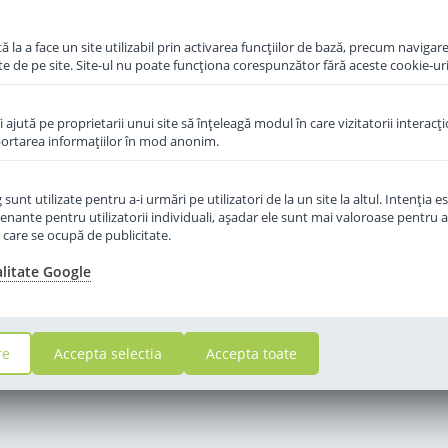
in cos
 la a face un site utilizabil prin activarea funcţiilor de bază, precum navigare
te de pe site. Site-ul nu poate funcţiona corespunzător fără aceste cookie-uri
îi ajută pe proprietarii unui site să înţeleagă modul în care vizitatorii interacţ
aportarea informaţiilor în mod anonim.
unt utilizate pentru a-i urmări pe utilizatori de la un site la altul. Intenţia es
enante pentru utilizatorii individuali, aşadar ele sunt mai valoroase pentru a
ţe care se ocupă de publicitate.
alitate Google
re
Accepta selectia
Accepta toate