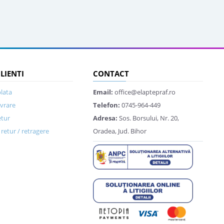
CLIENTI
CONTACT
lata
Email:
office@elaptepraf.ro
ivrare
Telefon:
0745-964-449
etur
Adresa:
Sos. Borsului, Nr. 20,
retur / retragere
Oradea, Jud. Bihor