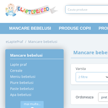
MANCARE BEBELUSI
PRODUSE COPII
PRO
eLaptePraf
/
Mancare bebelusi
Mancare bebel
Mancare bebelusi
Lapte praf
Varsta
Cereale
Meniu bebelusi
2 filtre
Piure bebelusi
Paste bebelusi
Apa bebelusi
Ordoneaza
pret
mai multe...