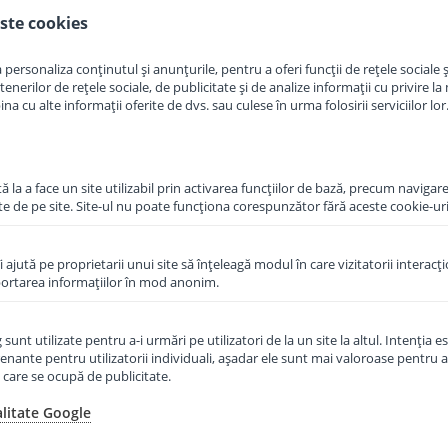
ste cookies
in cos
Adauga in cos
personaliza conținutul și anunțurile, pentru a oferi funcții de rețele sociale și
erilor de rețele sociale, de publicitate și de analize informații cu privire la m
a cu alte informații oferite de dvs. sau culese în urma folosirii serviciilor lor
 la a face un site utilizabil prin activarea funcţiilor de bază, precum navigare
te de pe site. Site-ul nu poate funcţiona corespunzător fără aceste cookie-uri
îi ajută pe proprietarii unui site să înţeleagă modul în care vizitatorii interacţ
aportarea informaţiilor în mod anonim.
unt utilizate pentru a-i urmări pe utilizatori de la un site la altul. Intenţia es
enante pentru utilizatorii individuali, aşadar ele sunt mai valoroase pentru a
ţe care se ocupă de publicitate.
alitate Google