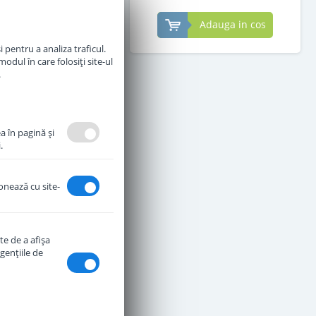
Adauga in cos
Adauga in cos
 pentru a analiza traficul.
odul în care folosiți site-ul
.
a în pagină şi
.
ionează cu site-
te de a afişa
genţiile de