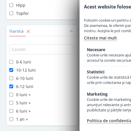
Hipp
Acest website folose
Adauga 
Topfer
Folosim cookie-uri pentru a 
De asemenea, le oferim parten
nostru. Aceștia le pot combin
Varsta
Citeste mai mult
Necesare
Cookie-urile necesare ajută
accesul la zonele securiza
0-6 luni
10-12 luni
Statistici
Cookie-urile de statistică 
6-10 luni
urile prin colectarea şi r
6-12 luni
Marketing
0 luni +
Cookie-urile de marketing s
5 luni +
anunţuri relevante şi antr
puiblicitate şi părţile ter
6 luni +
1 an +
Politica de confidenti
2 ani +