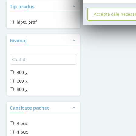
Tip produs
Accepta cele necesa
lapte praf
Gramaj
300 g
600 g
800 g
Cantitate pachet
3 buc
4 buc