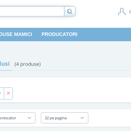
DUSE MAMICI
PRODUCATORI
usi
(4 produse)
 crescator
32 pe pagina