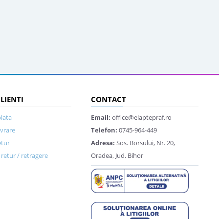
CLIENTI
CONTACT
lata
Email:
office@elaptepraf.ro
ivrare
Telefon:
0745-964-449
etur
Adresa:
Sos. Borsului, Nr. 20,
retur / retragere
Oradea, Jud. Bihor