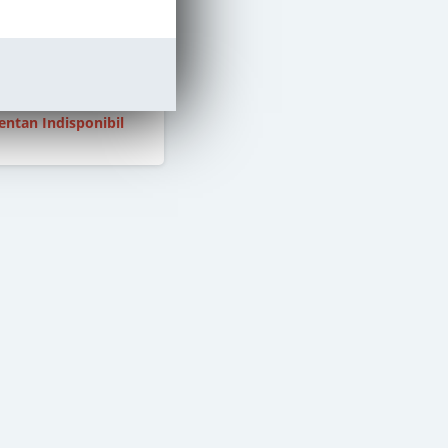
stoc epuizat
47
,50
Lei
ntan Indisponibil