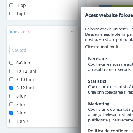
Hipp
Adauga 
Topfer
Acest website folose
Folosim cookie-uri pentru a 
Varsta
De asemenea, le oferim parten
nostru. Aceștia le pot combin
Citeste mai mult
Necesare
0-6 luni
Cookie-urile necesare ajută
accesul la zonele securiza
10-12 luni
6-10 luni
Statistici
Cookie-urile de statistică 
6-12 luni
urile prin colectarea şi r
0 luni +
Marketing
5 luni +
Cookie-urile de marketing s
Cereale Topfer BIO 
6 luni +
anunţuri relevante şi antr
grau cu mere si ban
puiblicitate şi părţile ter
1 an +
luni 175 g
2 ani +
Politica de confidenti