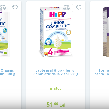
 Organic
Lapte praf Hipp 4 Junior
Formu
luni 300 g
Combiotic de la 2 ani 500 g
capra To
in stoc
51
,00
i
Lei