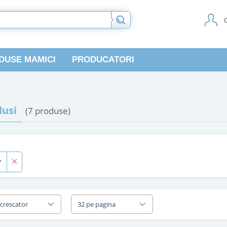
DUSE MAMICI
PRODUCATORI
usi
(7 produse)
 crescator
32 pe pagina