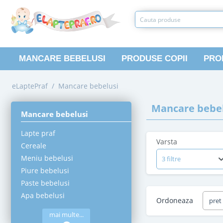
MANCARE BEBELUSI
PRODUSE COPII
PRO
eLaptePraf
/
Mancare bebelusi
Mancare bebel
Mancare bebelusi
Lapte praf
Varsta
Cereale
Meniu bebelusi
3 filtre
Piure bebelusi
Paste bebelusi
Apa bebelusi
Ordoneaza
pret
mai multe...