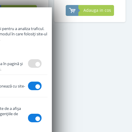
Adauga in cos
Adauga in cos
 pentru a analiza traficul.
odul în care folosiți site-ul
.
a în pagină şi
.
ionează cu site-
te de a afişa
e praf Hipp HA 2
genţiile de
c hipoalergenic de la
6 luni 350 g