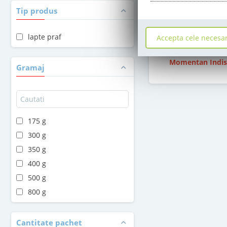
stoc epuiz
Tip produs
16
,00
Le
lapte praf
Accepta cele necesa
Momentan Indis
Gramaj
175 g
300 g
350 g
400 g
500 g
800 g
Cantitate pachet