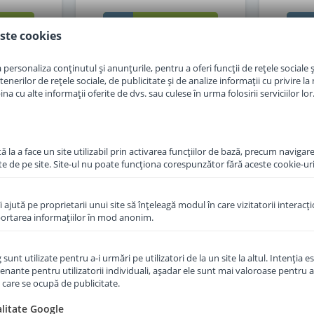
in cos
Adauga in cos
ste cookies
personaliza conținutul și anunțurile, pentru a oferi funcții de rețele sociale și
erilor de rețele sociale, de publicitate și de analize informații cu privire la m
a cu alte informații oferite de dvs. sau culese în urma folosirii serviciilor lor
 la a face un site utilizabil prin activarea funcţiilor de bază, precum navigare
te de pe site. Site-ul nu poate funcţiona corespunzător fără aceste cookie-uri
îi ajută pe proprietarii unui site să înţeleagă modul în care vizitatorii interacţ
aportarea informaţiilor în mod anonim.
unt utilizate pentru a-i urmări pe utilizatori de la un site la altul. Intenţia es
cu gris de
Lapte praf Hipp 2 Organic de
Lapt
enante pentru utilizatorii individuali, aşadar ele sunt mai valoroase pentru a
ane de la 6
la 6 luni 300 g
Combioti
ţe care se ocupă de publicitate.
alitate Google