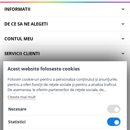
INFORMATII
DE CE SA NE ALEGETI
CONTUL MEU
SERVICII CLIENTI
CONTACT
Acest website foloseste cookies
Folosim cookie-uri pentru a personaliza conținutul și anunțurile,
pentru a oferi funcții de rețele sociale și pentru a analiza traficul.
Email:
office@elaptepraf.ro
De asemenea, le oferim partenerilor de rețele sociale, de
Telefon:
0745-964-449
publicitate și de analize informații cu privire la modul în care
Citeste mai mult
folosiți site-ul nostru. Aceștia le pot combina cu alte informații
Adresa:
Sos. Borsului, Nr. 20, Oradea, Jud. Bihor
oferite de dvs. sau culese în urma folosirii serviciilor lor.
Necesare
Statistici