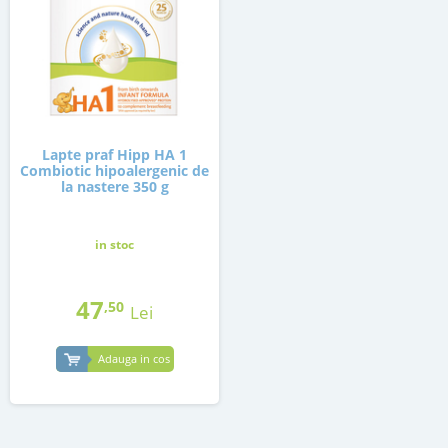
Lapte praf Hipp HA 1
Combiotic hipoalergenic de
la nastere 350 g
in stoc
47
,50
Lei
Adauga in cos