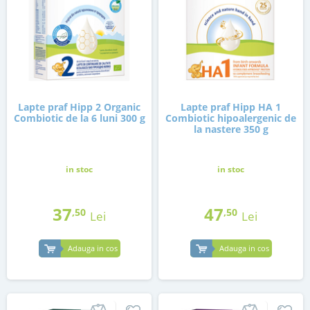
Lapte praf Hipp 2 Organic
Lapte praf Hipp HA 1
Combiotic de la 6 luni 300 g
Combiotic hipoalergenic de
la nastere 350 g
in stoc
in stoc
37
47
,50
,50
Lei
Lei
Adauga in cos
Adauga in cos