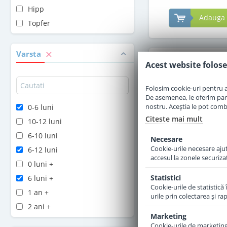
Hipp
Adauga 
Topfer
Varsta
Acest website folose
Folosim cookie-uri pentru a 
De asemenea, le oferim parten
nostru. Aceștia le pot combin
0-6 luni
Citeste mai mult
10-12 luni
6-10 luni
Necesare
Cookie-urile necesare ajută
6-12 luni
accesul la zonele securiza
0 luni +
Statistici
6 luni +
Cookie-urile de statistică 
Lapte praf Hip
1 an +
urile prin colectarea şi r
Combiotic hipoalerg
2 ani +
nastere 350
Marketing
Cookie-urile de marketing s