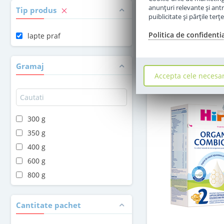
in stoc
anunţuri relevante şi antr
Tip produs
puiblicitate şi părţile ter
47
,50
Politica de confidenti
lapte praf
Le
Adauga 
Gramaj
Accepta cele necesa
300 g
350 g
400 g
600 g
800 g
Cantitate pachet