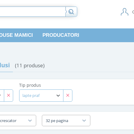
DUSE MAMICI
PRODUCATORI
usi
(11 produse)
Tip produs
lapte praf
 crescator
32 pe pagina