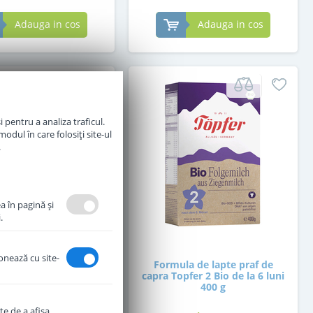
Adauga in cos
Adauga in cos
 pentru a analiza traficul.
odul în care folosiți site-ul
.
a în pagină şi
.
ionează cu site-
la de lapte praf de
Formula de lapte praf de
 Topfer 1 Bio de la
capra Topfer 2 Bio de la 6 luni
nastere 400 g
400 g
te de a afişa