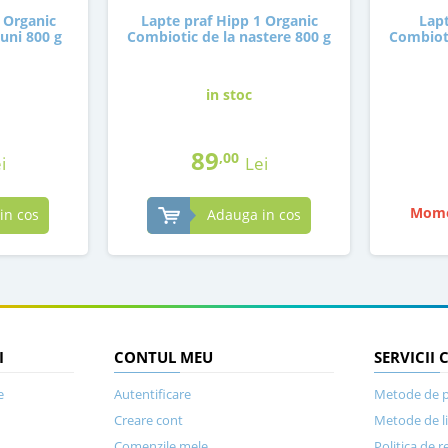
 Organic
Lapte praf Hipp 1 Organic
Lapt
luni 800 g
Combiotic de la nastere 800 g
Combioti
in stoc
89
,00
i
Lei
Mome
in cos
Adauga in cos
I
CONTUL MEU
SERVICII 
e
Autentificare
Metode de p
Creare cont
Metode de l
Comenzile mele
Politica de r