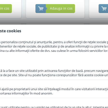
in cos
Adauga in cos
ste cookies
personaliza conținutul și anunțurile, pentru a oferi funcții de rețele sociale și
erilor de rețele sociale, de publicitate și de analize informații cu privire la m
a cu alte informații oferite de dvs. sau culese în urma folosirii serviciilor lor
 la a face un site utilizabil prin activarea funcţiilor de bază, precum navigare
te de pe site. Site-ul nu poate funcţiona corespunzător fără aceste cookie-uri
îi ajută pe proprietarii unui site să înţeleagă modul în care vizitatorii interacţ
p HA 1
Formula de lapte praf Topfer
Formu
aportarea informaţiilor în mod anonim.
enic de la
1 Bio de la nastere 600 g
capra
 g
unt utilizate pentru a-i urmări pe utilizatori de la un site la altul. Intenţia es