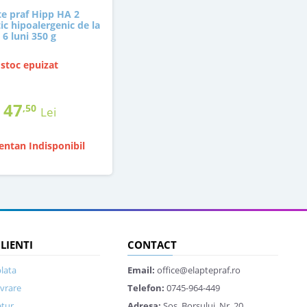
e praf Hipp HA 2
c hipoalergenic de la
6 luni 350 g
stoc epuizat
47
,50
Lei
ntan Indisponibil
CLIENTI
CONTACT
lata
Email:
office@elaptepraf.ro
ivrare
Telefon:
0745-964-449
etur
Adresa:
Sos. Borsului, Nr. 20,