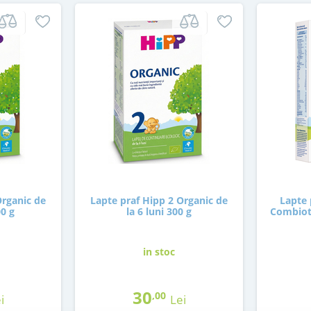
Organic de
Lapte praf Hipp 2 Organic de
Lapte 
00 g
la 6 luni 300 g
Combioti
in stoc
30
,00
i
Lei