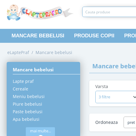
MANCARE BEBELUSI
PRODUSE COPII
PRO
eLaptePraf
/
Mancare bebelusi
Mancare bebel
Mancare bebelusi
Lapte praf
Varsta
Cereale
Meniu bebelusi
3 filtre
Piure bebelusi
Paste bebelusi
Apa bebelusi
Ordoneaza
pret
mai multe...