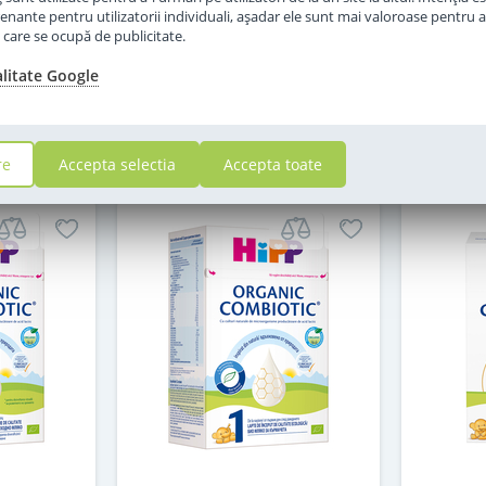
in stoc
enante pentru utilizatorii individuali, aşadar ele sunt mai valoroase pentru a
ţe care se ocupă de publicitate.
69
,00
alitate Google
i
Lei
in cos
Adauga in cos
re
Accepta selectia
Accepta toate