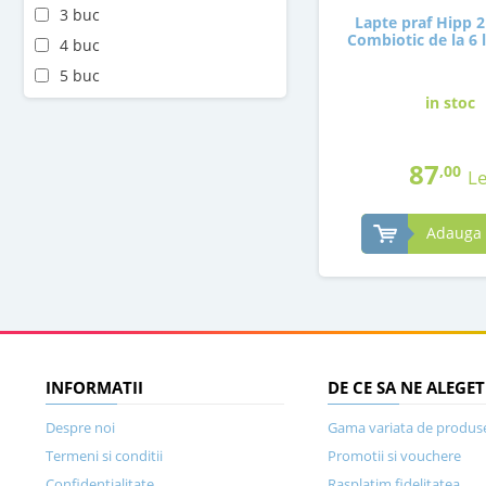
3 buc
Lapte praf Hipp 2
Combiotic de la 6 
4 buc
5 buc
in stoc
87
,00
Le
Adauga 
INFORMATII
DE CE SA NE ALEGET
Despre noi
Gama variata de produs
Termeni si conditii
Promotii si vouchere
Confidentialitate
Rasplatim fidelitatea