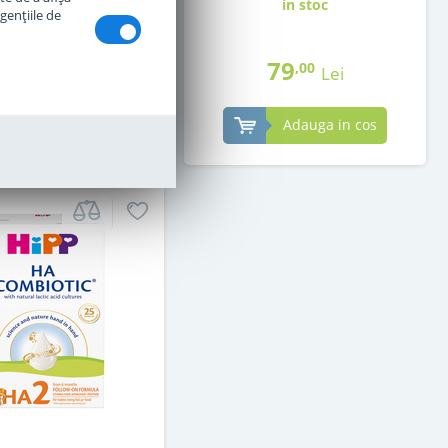
in stoc
in stoc
genţiile de
79
79
,00
,00
Lei
Lei
Adauga in cos
Adauga in cos